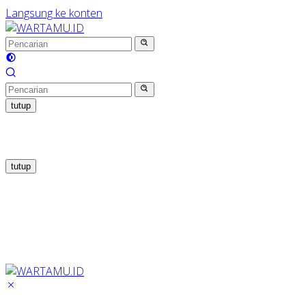
Langsung ke konten
tutup
tutup