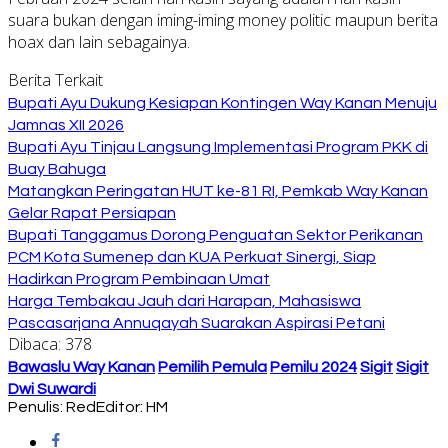
suara bukan dengan iming-iming money politic maupun berita
hoax dan lain sebagainya.
Berita Terkait
Bupati Ayu Dukung Kesiapan Kontingen Way Kanan Menuju
Jamnas XII 2026
Bupati Ayu Tinjau Langsung Implementasi Program PKK di
Buay Bahuga
Matangkan Peringatan HUT ke-81 RI, Pemkab Way Kanan
Gelar Rapat Persiapan
Bupati Tanggamus Dorong Penguatan Sektor Perikanan
PCM Kota Sumenep dan KUA Perkuat Sinergi, Siap
Hadirkan Program Pembinaan Umat
Harga Tembakau Jauh dari Harapan, Mahasiswa
Pascasarjana Annuqayah Suarakan Aspirasi Petani
Dibaca:
378
Bawaslu Way Kanan
Pemilih Pemula
Pemilu 2024
Sigit
Sigit
Dwi Suwardi
Penulis: Red
Editor: HM