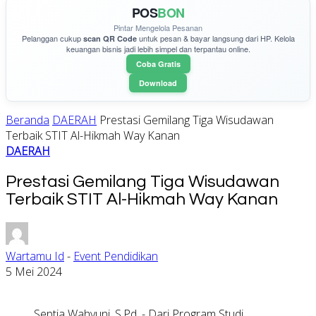
POS
BON
Pintar Mengelola Pesanan
Pelanggan cukup
untuk pesan & bayar langsung dari HP. Kelola
scan QR Code
keuangan bisnis jadi lebih simpel dan terpantau online.
Coba Gratis
Download
Beranda
DAERAH
Prestasi Gemilang Tiga Wisudawan
Terbaik STIT Al-Hikmah Way Kanan
DAERAH
Prestasi Gemilang Tiga Wisudawan
Terbaik STIT Al-Hikmah Way Kanan
Wartamu Id
-
Event Pendidikan
5 Mei 2024
Septia Wahyuni, S.Pd. - Dari Program Studi