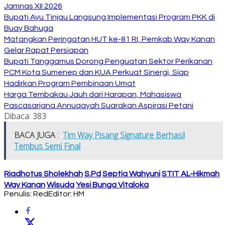
Jamnas XII 2026
Bupati Ayu Tinjau Langsung Implementasi Program PKK di
Buay Bahuga
Matangkan Peringatan HUT ke-81 RI, Pemkab Way Kanan
Gelar Rapat Persiapan
Bupati Tanggamus Dorong Penguatan Sektor Perikanan
PCM Kota Sumenep dan KUA Perkuat Sinergi, Siap
Hadirkan Program Pembinaan Umat
Harga Tembakau Jauh dari Harapan, Mahasiswa
Pascasarjana Annuqayah Suarakan Aspirasi Petani
Dibaca:
383
BACA JUGA :
Tim Way Pisang Signature Berhasil
Tembus Semi Final
Riadhotus Sholekhah
S.Pd
Septia Wahyuni
STIT AL-Hikmah
Way Kanan
Wisuda
Yesi Bunga Vitaloka
Penulis: Red
Editor: HM