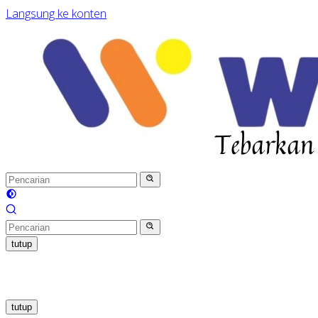
Langsung ke konten
tutup
tutup