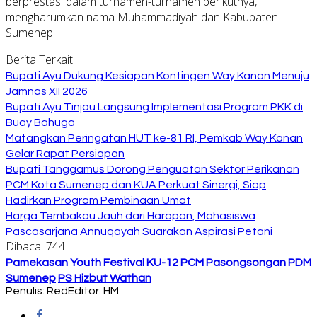
berprestasi dalam turnamen-turnamen berikutnya,
mengharumkan nama Muhammadiyah dan Kabupaten
Sumenep.
Berita Terkait
Bupati Ayu Dukung Kesiapan Kontingen Way Kanan Menuju
Jamnas XII 2026
Bupati Ayu Tinjau Langsung Implementasi Program PKK di
Buay Bahuga
Matangkan Peringatan HUT ke-81 RI, Pemkab Way Kanan
Gelar Rapat Persiapan
Bupati Tanggamus Dorong Penguatan Sektor Perikanan
PCM Kota Sumenep dan KUA Perkuat Sinergi, Siap
Hadirkan Program Pembinaan Umat
Harga Tembakau Jauh dari Harapan, Mahasiswa
Pascasarjana Annuqayah Suarakan Aspirasi Petani
Dibaca:
744
Pamekasan Youth Festival KU-12
PCM Pasongsongan
PDM
Sumenep
PS Hizbut Wathan
Penulis: Red
Editor: HM