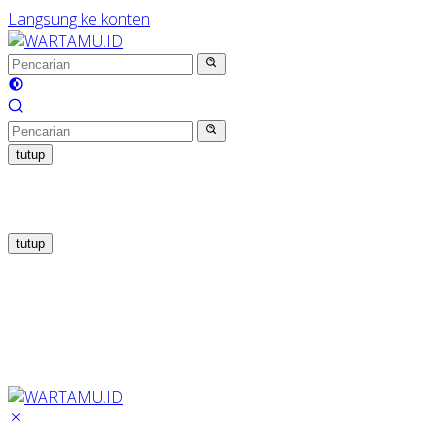
Langsung ke konten
tutup
tutup