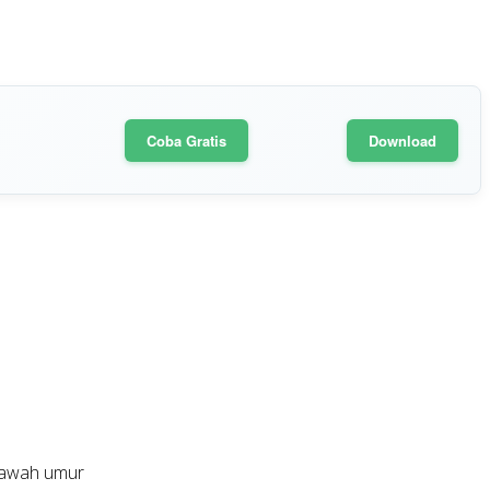
Coba Gratis
Download
 bawah umur