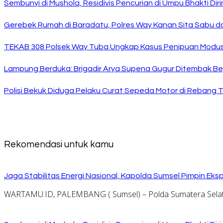
Sembunyi di Mushola, Residivis Pencurian di Umpu Bhakti Diri
Gerebek Rumah di Baradatu, Polres Way Kanan Sita Sabu da
TEKAB 308 Polsek Way Tuba Ungkap Kasus Penipuan Modus 
Lampung Berduka: Brigadir Arya Supena Gugur Ditembak Beg
Polisi Bekuk Diduga Pelaku Curat Sepeda Motor di Rebang 
Rekomendasi untuk kamu
Jaga Stabilitas Energi Nasional, Kapolda Sumsel Pimpin E
WARTAMU.ID, PALEMBANG ( Sumsel) – Polda Sumatera Selat