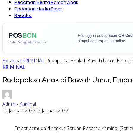
Pedoman Berita Ramah Anak
Pedoman Media Siber
Redaksi
POS
BON
Pelanggan cukup
scan QR Cod
simpel dan terpantau online.
Pintar Mengelola Pesanan
Beranda
KRIMINAL
Rudapaksa Anak di Bawah Umur, Empat P
KRIMINAL
Rudapaksa Anak di Bawah Umur, Empat 
Admin
-
Kriminal
12 Januari 2022
12 Januari 2022
Empat pemuda diringkus Satuan Reserse Kriminal (Satr