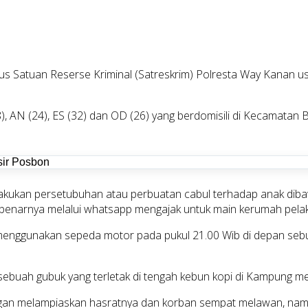
us Satuan Reserse Kriminal (Satreskrim) Polresta Way Kanan u
18), AN (24), ES (32) dan OD (26) yang berdomisili di Kecamat
kukan persetubuhan atau perbuatan cabul terhadap anak dibawa
ebenarnya melalui whatsapp mengajak untuk main kerumah pelak
enggunakan sepeda motor pada pukul 21.00 Wib di depan sebu
esebuah gubuk yang terletak di tengah kebun kopi di Kampung
ngan melampiaskan hasratnya dan korban sempat melawan, namu