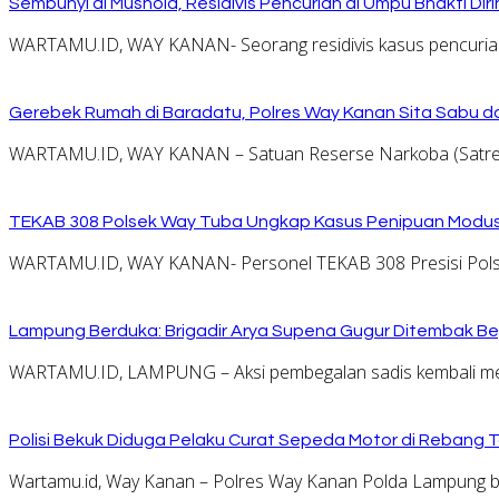
Sembunyi di Mushola, Residivis Pencurian di Umpu Bhakti Diri
WARTAMU.ID, WAY KANAN- Seorang residivis kasus pencurian d
Gerebek Rumah di Baradatu, Polres Way Kanan Sita Sabu da
WARTAMU.ID, WAY KANAN – Satuan Reserse Narkoba (Satres
TEKAB 308 Polsek Way Tuba Ungkap Kasus Penipuan Modus 
WARTAMU.ID, WAY KANAN- Personel TEKAB 308 Presisi Pols
Lampung Berduka: Brigadir Arya Supena Gugur Ditembak Beg
WARTAMU.ID, LAMPUNG – Aksi pembegalan sadis kembali memak
Polisi Bekuk Diduga Pelaku Curat Sepeda Motor di Rebang 
Wartamu.id, Way Kanan – Polres Way Kanan Polda Lampung b