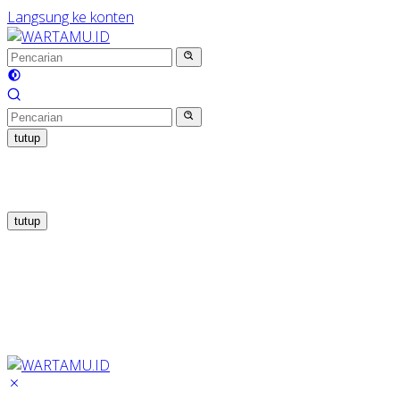
Langsung ke konten
tutup
tutup