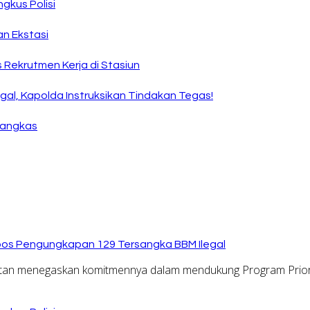
ngkus Polisi
n Ekstasi
Rekrutmen Kerja di Stasiun
al, Kapolda Instruksikan Tindakan Tegas!
Tangkas
kspos Pengungkapan 129 Tersangka BBM Ilegal
an menegaskan komitmennya dalam mendukung Program Prior