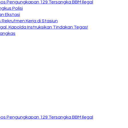
kspos Pengungkapan 129 Tersangka BBM Ilegal
ngkus Polisi
n Ekstasi
Rekrutmen Kerja di Stasiun
al, Kapolda Instruksikan Tindakan Tegas!
Tangkas
kspos Pengungkapan 129 Tersangka BBM Ilegal