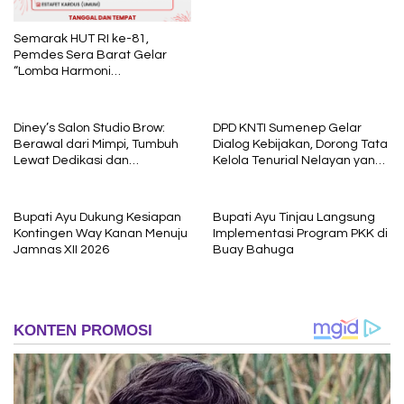
interogasi Oknum Kadus
Semarak HUT RI ke-81,
Pemdes Sera Barat Gelar
“Lomba Harmoni
Kemerdekaan”
Diney’s Salon Studio Brow:
DPD KNTI Sumenep Gelar
Berawal dari Mimpi, Tumbuh
Dialog Kebijakan, Dorong Tata
Lewat Dedikasi dan
Kelola Tenurial Nelayan yang
Pembelajaran
Adil dan Berkelanjutan
Bupati Ayu Dukung Kesiapan
Bupati Ayu Tinjau Langsung
Kontingen Way Kanan Menuju
Implementasi Program PKK di
Jamnas XII 2026
Buay Bahuga