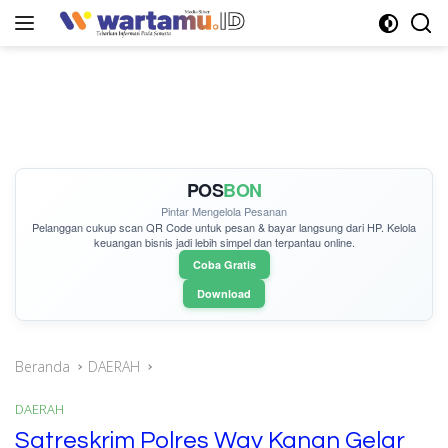
Langsung
ke
konten
POS
BON
Pintar Mengelola Pesanan
Pelanggan cukup
scan QR Code
untuk pesan & bayar langsung dari HP. Kelola
keuangan bisnis jadi lebih simpel dan terpantau online.
Coba Gratis
Download
Beranda
DAERAH
DAERAH
Satreskrim Polres Way Kanan Gelar