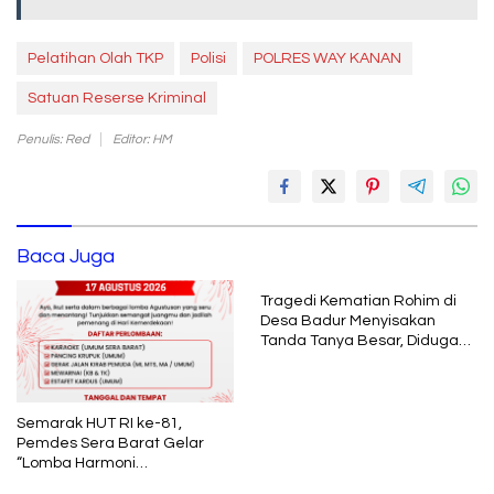
Pelatihan Olah TKP
Polisi
POLRES WAY KANAN
Satuan Reserse Kriminal
Penulis: Red
Editor: HM
Baca Juga
Tragedi Kematian Rohim di
Desa Badur Menyisakan
Tanda Tanya Besar, Diduga
Sebelum Meninggal Di
interogasi Oknum Kadus
Semarak HUT RI ke-81,
Pemdes Sera Barat Gelar
“Lomba Harmoni
Kemerdekaan”