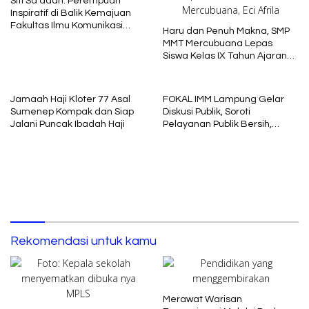
Siti Sa’adah: Perempuan
Inspiratif di Balik Kemajuan
Fakultas Ilmu Komunikasi
Haru dan Penuh Makna, SMP
Uniba Madura
MMT Mercubuana Lepas
Siswa Kelas IX Tahun Ajaran
2025/2026
Jamaah Haji Kloter 77 Asal
FOKAL IMM Lampung Gelar
Sumenep Kompak dan Siap
Diskusi Publik, Soroti
Jalani Puncak Ibadah Haji
Pelayanan Publik Bersih,
Cepat dan Berkeadilan
Rekomendasi untuk kamu
Merawat Warisan