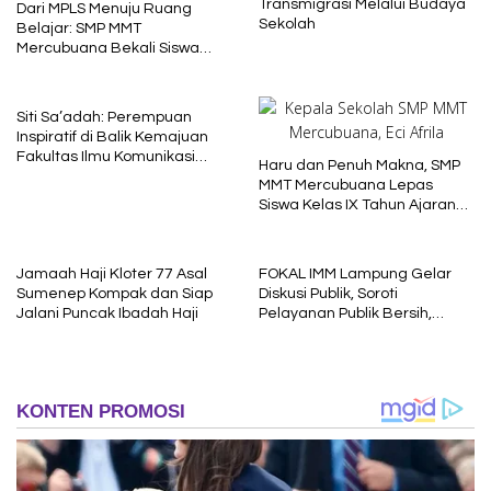
Transmigrasi Melalui Budaya
Dari MPLS Menuju Ruang
Sekolah
Belajar: SMP MMT
Mercubuana Bekali Siswa
Baru dengan Nilai Karakter
Siti Sa’adah: Perempuan
Inspiratif di Balik Kemajuan
Fakultas Ilmu Komunikasi
Haru dan Penuh Makna, SMP
Uniba Madura
MMT Mercubuana Lepas
Siswa Kelas IX Tahun Ajaran
2025/2026
Jamaah Haji Kloter 77 Asal
FOKAL IMM Lampung Gelar
Sumenep Kompak dan Siap
Diskusi Publik, Soroti
Jalani Puncak Ibadah Haji
Pelayanan Publik Bersih,
Cepat dan Berkeadilan