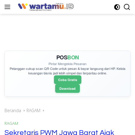
Langsung
ke
konten
POS
BON
Pintar Mengelola Pesanan
Pelanggan cukup
scan QR Code
untuk pesan & bayar langsung dari HP. Kelola
keuangan bisnis jadi lebih simpel dan terpantau online.
Coba Gratis
Download
Beranda
RAGAM
RAGAM
Sekretaris PWM Jawa Barat Ajak