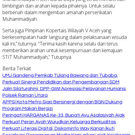
bimbingan dan arahan kepada pihaknya. Untuk selalu
berbenah dalam mengemban amanah perserikatan
Muhammadiyah.
Serta juga Pimpinan Kopertais Wilayah V Aceh yang
berkesempatan hadir langsung dalam pelaksanaan wisuda
kali ini,” tuturnya. “Terima kasih karena selalu dan terus
memberikan arahan untuk kesempurnaan dan kemajuan
STIT Muhammadiyah,” Tutupnya.
Berita Terkait
UMJ Gandeng Pemkab Tulang Bawang dan Tubaba,
Perkuat Sinergi Pendidikan dan Pengembangan SDM
Jalin Silaturahmi, DPP-GWI Apresiasi Pelayanan Humanis
Polsek Raman Utara
APPSI Kota Metro Siap Bersinergi dengan BGN Dukung
Program Makan Bergizi
Peringati HARGANAS Ke-33, Bupati Ayu Asalasiyah Ajak
Perkuat Peran Ayah Wujudkan Keluarga Berkualitas
Perkuat Literasi Digital, Diskominfo Way Kanan Ikuti
Sosialisasi Pengawasan Media Komunikasi oleh Kejaksaan