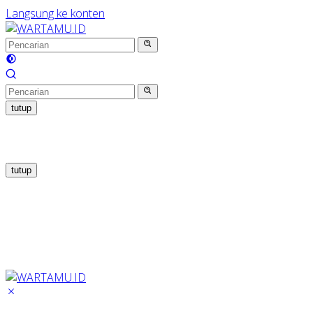
Langsung ke konten
tutup
tutup