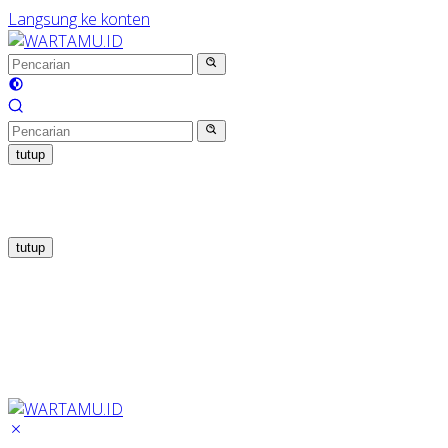
Langsung ke konten
tutup
tutup