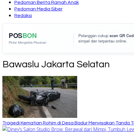
Pedoman Berita Ramah Anak
Pedoman Media Siber
Redaksi
POS
BON
Pelanggan cukup
scan QR Cod
simpel dan terpantau online.
Pintar Mengelola Pesanan
Bawaslu Jakarta Selatan
Tragedi Kematian Rohim di Desa Badur Menyisakan Tanda T