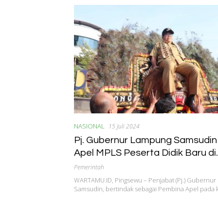
NASIONAL
15 Juli 2024
Pj. Gubernur Lampung Samsudin
Apel MPLS Peserta Didik Baru di
Bendungan Way Sekampung
Pemerintah
WARTAMU.ID, Pingsewu – Penjabat (Pj.) Gubernur
Samsudin, bertindak sebagai Pembina Apel pada 