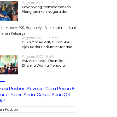
4 Agustus 2026
11 Lihat
Sayap yang Menyelamatkan:
Menghadirkan Negara dari
Jalur Langit
4 Agustus 2026
10 Lihat
Buka Monev PKK, Bupati Ayu
Ajak Kader Perkuat Ketahanan
Keluarga
4 Agustus 2026
9 Lihat
Ayu Asalasiyah Resmikan
Dharma Wanita Mengajar,
Hadirkan Pembelajaran
Interaktif untuk Anak
ikasi Posbon Revolusi Cara Pesan &
ar di Bisnis Anda. Cukup Scan QR
e!