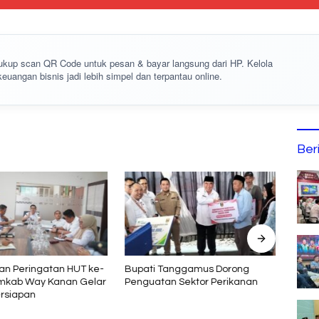
cukup
scan QR Code
untuk pesan & bayar langsung dari HP. Kelola
keuangan bisnis jadi lebih simpel dan terpantau online.
Ber
n Peringatan HUT ke-
Bupati Tanggamus Dorong
PCM 
emkab Way Kanan Gelar
Penguatan Sektor Perikanan
Perku
rsiapan
Prog