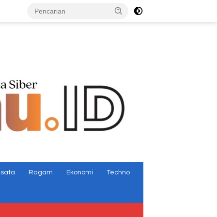
tutup
isata
Ragam
Ekonomi
Techno