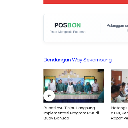
POS
BON
Pelanggan 
Pintar Mengelola Pesanan
Bendungan Way Sekampung
Dukung Kesiapan
Bupati Ayu Tinjau Langsung
Matangka
ay Kanan Menuju
Implementasi Program PKK di
81 RI, P
2026
Buay Bahuga
Rapat Pe