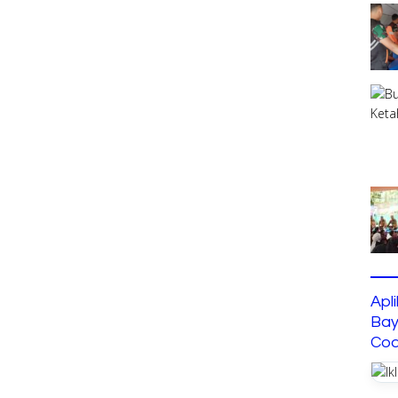
Apl
Bay
Cod