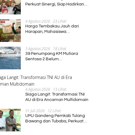
Perkuat Sinergi, Siap Hadirkan
Program Pembinaan Umat
4 Agustus 2026
23 Lihat
Harga Tembakau Jauh dari
Harapan, Mahasiswa
Pascasarjana Annuqayah
Suarakan Aspirasi Petani
3 Agustus 2026
18 Lihat
39 Penumpang KM Mutiara
Sentosa 2 Belum
Ditemukan,Operasi Pencarian
Diperluas
4 Agustus 2026
13 Lihat
Siaga Langit: Transformasi TNI
AU di Era Ancaman Multidomain
31 Juli 2026
12 Lihat
UMJ Gandeng Pemkab Tulang
Bawang dan Tubaba, Perkuat
Sinergi Pendidikan dan
Pengembangan SDM