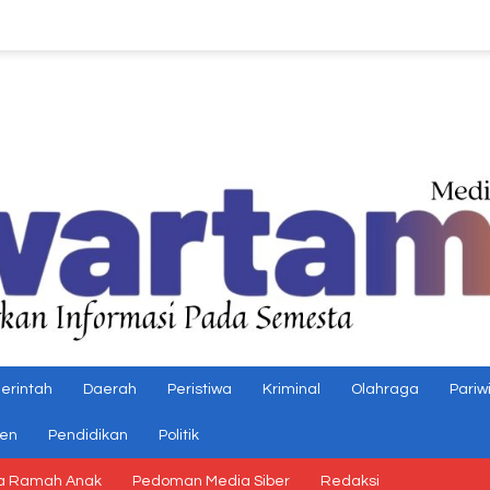
erintah
Daerah
Peristiwa
Kriminal
Olahraga
Pariw
gen
Pendidikan
Politik
a Ramah Anak
Pedoman Media Siber
Redaksi