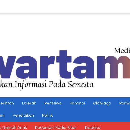
erintah
Daerah
Peristiwa
Kriminal
Olahraga
Pariw
gen
Pendidikan
Politik
a Ramah Anak
Pedoman Media Siber
Redaksi