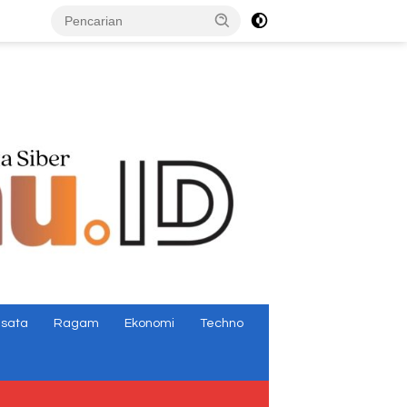
tutup
isata
Ragam
Ekonomi
Techno