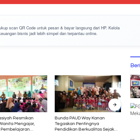
cukup
scan QR Code
untuk pesan & bayar langsung dari HP. Kelola
keuangan bisnis jadi lebih simpel dan terpantau online.
Ber
asiyah Resmikan
Bunda PAUD Way Kanan
Buka 
anita Mengajar,
Tegaskan Pentingnya
Ajak 
 Pembelajaran
Pendidikan Berkualitas Sejak
Kelu
f untuk Anak
Usia Dini