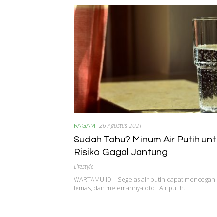
RAGAM
26 Agustus 2021
Sudah Tahu? Minum Air Putih unt
Risiko Gagal Jantung
Lifestyle
WARTAMU.ID – Segelas air putih dapat mencegah 
lemas, dan melemahnya otot. Air putih…