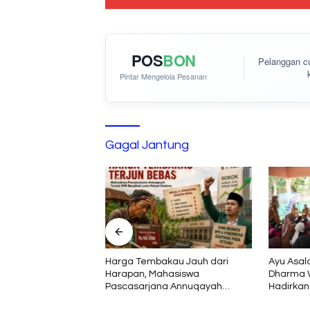
POS
BON
Pelanggan 
Pintar Mengelola Pesanan
Gagal Jantung
umenep dan KUA
Harga Tembakau Jauh dari
Ayu Asal
rgi, Siap Hadirkan
Harapan, Mahasiswa
Dharma W
mbinaan Umat
Pascasarjana Annuqayah
Hadirkan
Suarakan Aspirasi Petani
Interakti