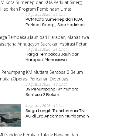
6 Agustus 2026
26 Lihat
PCM Kota Sumenep dan KUA
Perkuat Sinergi, Siap Hadirkan
Program Pembinaan Umat
4 Agustus 2026
21 Lihat
Harga Tembakau Jauh dari
Harapan, Mahasiswa
Pascasarjana Annuqayah
Suarakan Aspirasi Petani
3 Agustus 2026
18 Lihat
39 Penumpang KM Mutiara
Sentosa 2 Belum
Ditemukan,Operasi Pencarian
4 Agustus 2026
12 Lihat
Diperluas
Siaga Langit: Transformasi TNI
AU di Era Ancaman Multidomain