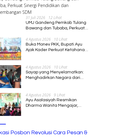
31 Juli 2026
12 Lihat
UMJ Gandeng Pemkab Tulang
Bawang dan Tubaba, Perkuat
Sinergi Pendidikan dan
4 Agustus 2026
10 Lihat
Pengembangan SDM
Buka Monev PKK, Bupati Ayu
Ajak Kader Perkuat Ketahanan
Keluarga
4 Agustus 2026
10 Lihat
Sayap yang Menyelamatkan:
Menghadirkan Negara dari
Jalur Langit
4 Agustus 2026
9 Lihat
Ayu Asalasiyah Resmikan
Dharma Wanita Mengajar,
Hadirkan Pembelajaran
Interaktif untuk Anak
ikasi Posbon Revolusi Cara Pesan &