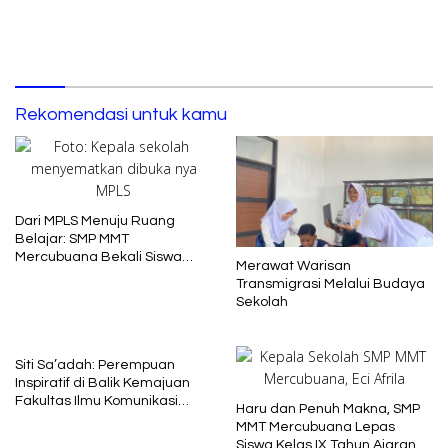
Rekomendasi untuk kamu
Dari MPLS Menuju Ruang
Belajar: SMP MMT
Mercubuana Bekali Siswa
Merawat Warisan
Baru dengan Nilai Karakter
Transmigrasi Melalui Budaya
Sekolah
Siti Sa’adah: Perempuan
Inspiratif di Balik Kemajuan
Fakultas Ilmu Komunikasi
Haru dan Penuh Makna, SMP
Uniba Madura
MMT Mercubuana Lepas
Siswa Kelas IX Tahun Ajaran