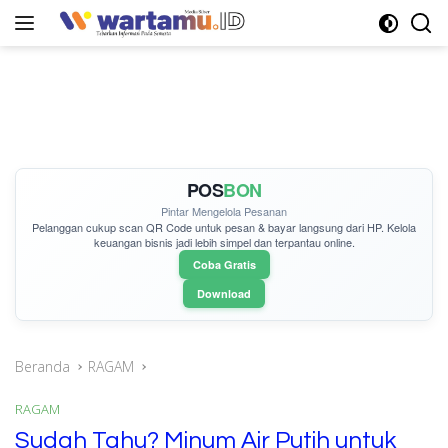
Langsung
ke
konten
POS
BON
Pintar Mengelola Pesanan
Pelanggan cukup
scan QR Code
untuk pesan & bayar langsung dari HP. Kelola
keuangan bisnis jadi lebih simpel dan terpantau online.
Coba Gratis
Download
Beranda
RAGAM
RAGAM
Sudah Tahu? Minum Air Putih untuk