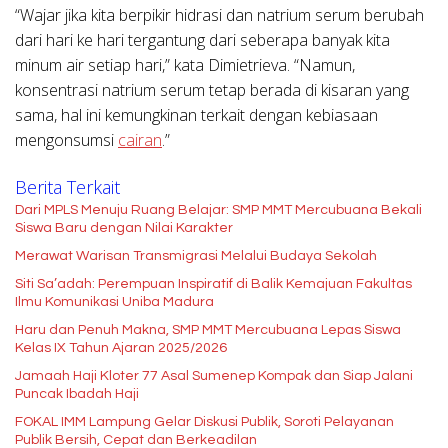
“Wajar jika kita berpikir hidrasi dan natrium serum berubah
dari hari ke hari tergantung dari seberapa banyak kita
minum air setiap hari,” kata Dimietrieva. “Namun,
konsentrasi natrium serum tetap berada di kisaran yang
sama, hal ini kemungkinan terkait dengan kebiasaan
mengonsumsi
cairan
.”
Berita Terkait
Dari MPLS Menuju Ruang Belajar: SMP MMT Mercubuana Bekali
Siswa Baru dengan Nilai Karakter
Merawat Warisan Transmigrasi Melalui Budaya Sekolah
Siti Sa’adah: Perempuan Inspiratif di Balik Kemajuan Fakultas
Ilmu Komunikasi Uniba Madura
Haru dan Penuh Makna, SMP MMT Mercubuana Lepas Siswa
Kelas IX Tahun Ajaran 2025/2026
Jamaah Haji Kloter 77 Asal Sumenep Kompak dan Siap Jalani
Puncak Ibadah Haji
FOKAL IMM Lampung Gelar Diskusi Publik, Soroti Pelayanan
Publik Bersih, Cepat dan Berkeadilan