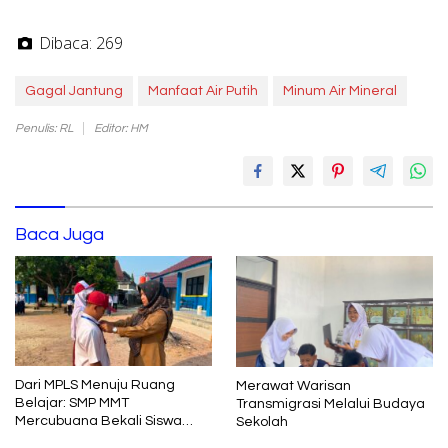
Dibaca:
269
Gagal Jantung
Manfaat Air Putih
Minum Air Mineral
Penulis: RL
Editor: HM
Baca Juga
Dari MPLS Menuju Ruang
Merawat Warisan
Belajar: SMP MMT
Transmigrasi Melalui Budaya
Mercubuana Bekali Siswa
Sekolah
Baru dengan Nilai Karakter