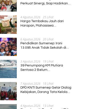
Perkuat Sinergi, Siap Hadirkan
Program Pembinaan Umat
4 Agustus 2026
25 Lihat
Harga Tembakau Jauh dari
Harapan, Mahasiswa
Pascasarjana Annuqayah
Suarakan Aspirasi Petani
6 Agustus 2026
20 Lihat
Pendidikan Sumenep: Ironi
13.095 Anak Tidak Sekolah di
Tengah Euforia Kalender of
Event 2026
3 Agustus 2026
19 Lihat
39 Penumpang KM Mutiara
Sentosa 2 Belum
Ditemukan,Operasi Pencarian
Diperluas
7 Agustus 2026
18 Lihat
DPD KNTI Sumenep Gelar Dialog
Kebijakan, Dorong Tata Kelola
Tenurial Nelayan yang Adil dan
Berkelanjutan
4 Agustus 2026
13 Lihat