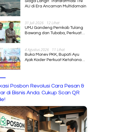
Siaga Langit: Transformasi TNI
AU di Era Ancaman Multidomain
31 Juli 2026
12 Lihat
UMJ Gandeng Pemkab Tulang
Bawang dan Tubaba, Perkuat
Sinergi Pendidikan dan
Pengembangan SDM
4 Agustus 2026
11 Lihat
Buka Monev PKK, Bupati Ayu
Ajak Kader Perkuat Ketahanan
Keluarga
ikasi Posbon Revolusi Cara Pesan &
ar di Bisnis Anda. Cukup Scan QR
e!