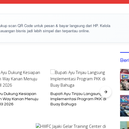
cukup
scan QR Code
untuk pesan & bayar langsung dari HP. Kelola
keuangan bisnis jadi lebih simpel dan terpantau online.
Ber
yu Dukung Kesiapan
Bupati Ayu Tinjau Langsung
Mata
n Way Kanan Menuju
Implementasi Program PKK di
81 RI
II 2026
Buay Bahuga
Rapat