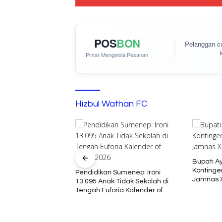
POS
BON
Pelanggan 
Pintar Mengelola Pesanan
Hizbul Wathan FC
Bupati A
Kontinge
menep Gelar Dialog
Pendidikan Sumenep: Ironi
Jamnas X
orong Tata Kelola
13.095 Anak Tidak Sekolah di
ayan yang Adil dan
Tengah Euforia Kalender of
an
Event 2026