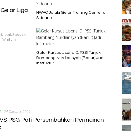
Gelar Liga
HWFC Jajaki Gelar Training Center di
Sidoarjo
it-bibit sepak
ul Wathan…
Gelar Kursus Lisensi D, PSSI Tunjuk
Bambang Nurdiansyah (Banur) Jadi
Instruktur
A
24 Oktober 2021
VS PSG Pati Persembahkan Permainan
k