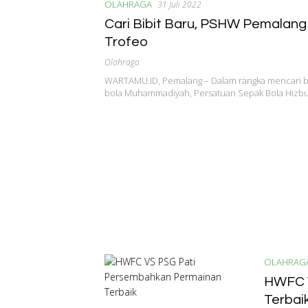
OLAHRAGA
31 Juli 2022
Cari Bibit Baru, PSHW Pemalang 
Trofeo
Olahraga
WARTAMU.ID, Pemalang – Dalam rangka mencari bib
bola Muhammadiyah, Persatuan Sepak Bola Hizb
OLAHRAG
HWFC 
Terbai