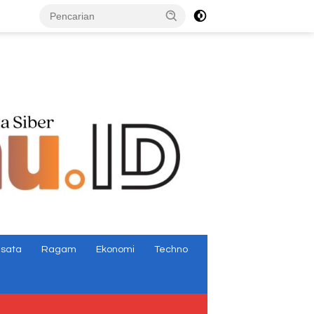
tutup
isata
Ragam
Ekonomi
Techno