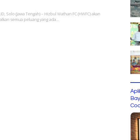
, Solo (Jawa Tengah) – Hizbul Wathan FC (HWFC) akan
lkan semua peluang yang ada…
Apl
Bay
Cod