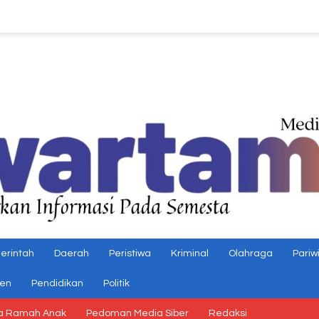
erintah
Daerah
Peristiwa
Kriminal
Olahraga
Pariw
gen
Pendidikan
Politik
a Ramah Anak
Pedoman Media Siber
Redaksi