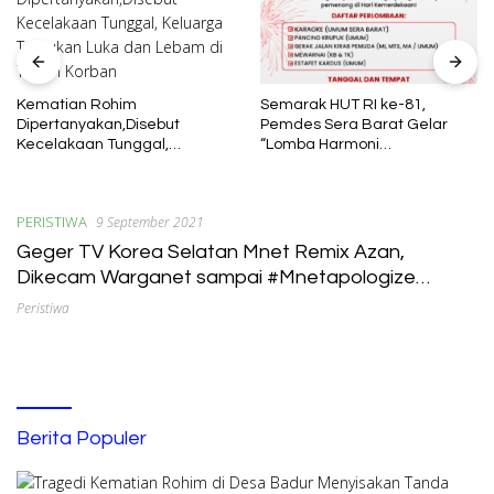
Kematian Rohim
Semarak HUT RI ke-81,
Dipertanyakan,Disebut
Pemdes Sera Barat Gelar
Kecelakaan Tunggal,
“Lomba Harmoni
Keluarga Temukan Luka dan
Kemerdekaan”
Lebam di Tubuh Korban
PERISTIWA
9 September 2021
Geger TV Korea Selatan Mnet Remix Azan,
Dikecam Warganet sampai #Mnetapologize
Trending
Peristiwa
Berita Populer