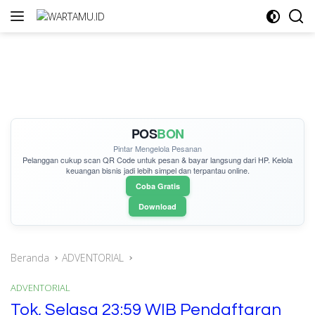
Langsung
ke
konten
POS
BON
Pintar Mengelola Pesanan
Pelanggan cukup
scan QR Code
untuk pesan & bayar langsung dari HP. Kelola
keuangan bisnis jadi lebih simpel dan terpantau online.
Coba Gratis
Download
Beranda
ADVENTORIAL
ADVENTORIAL
Tok, Selasa 23:59 WIB Pendaftaran