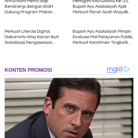
APPSI Kota Metro Siap
Peringati HARGANAS Ke-33,
Bersinergi dengan BGN
Bupati Ayu Asalasiyah Ajak
Dukung Program Makan
Perkuat Peran Ayah Wujudkan
Bergizi
Keluarga Berkualitas
Perkuat Literasi Digital,
Bupati Ayu Asalasiyah Pimpin
Diskominfo Way Kanan Ikuti
Evaluasi Mal Pelayanan Publik,
Sosialisasi Pengawasan
Perkuat Komitmen Tingkatkan
Media Komunikasi oleh
Kualitas Layanan kepada
Kejaksaan Agung RI
Masyarakat