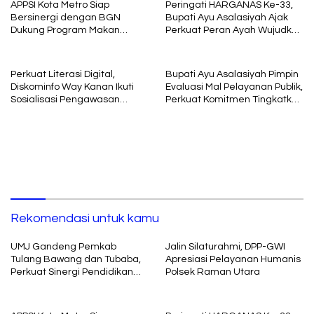
APPSI Kota Metro Siap
Peringati HARGANAS Ke-33,
Bersinergi dengan BGN
Bupati Ayu Asalasiyah Ajak
Dukung Program Makan
Perkuat Peran Ayah Wujudkan
Bergizi
Keluarga Berkualitas
Perkuat Literasi Digital,
Bupati Ayu Asalasiyah Pimpin
Diskominfo Way Kanan Ikuti
Evaluasi Mal Pelayanan Publik,
Sosialisasi Pengawasan
Perkuat Komitmen Tingkatkan
Media Komunikasi oleh
Kualitas Layanan kepada
Kejaksaan Agung RI
Masyarakat
Rekomendasi untuk kamu
UMJ Gandeng Pemkab
Jalin Silaturahmi, DPP-GWI
Tulang Bawang dan Tubaba,
Apresiasi Pelayanan Humanis
Perkuat Sinergi Pendidikan
Polsek Raman Utara
dan Pengembangan SDM