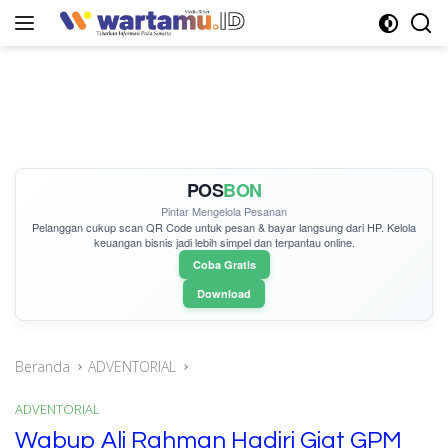
Langsung
ke
konten
POS
BON
Pintar Mengelola Pesanan
Pelanggan cukup
scan QR Code
untuk pesan & bayar langsung dari HP. Kelola
keuangan bisnis jadi lebih simpel dan terpantau online.
Coba Gratis
Download
Beranda
ADVENTORIAL
ADVENTORIAL
Wabup Ali Rahman Hadiri Giat GPM