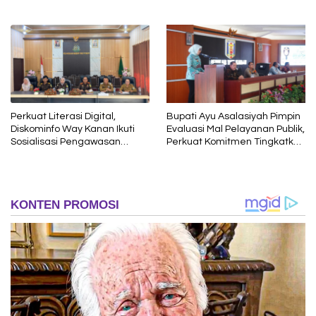
Bergizi
Keluarga Berkualitas
Perkuat Literasi Digital,
Bupati Ayu Asalasiyah Pimpin
Diskominfo Way Kanan Ikuti
Evaluasi Mal Pelayanan Publik,
Sosialisasi Pengawasan
Perkuat Komitmen Tingkatkan
Media Komunikasi oleh
Kualitas Layanan kepada
Kejaksaan Agung RI
Masyarakat