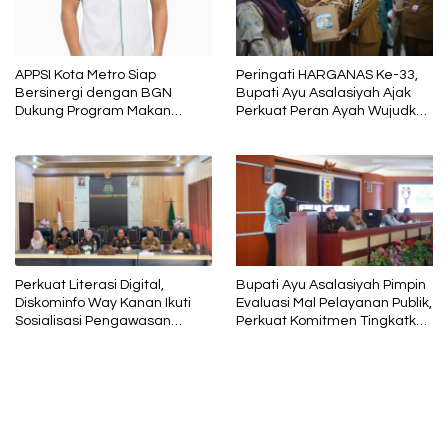
APPSI Kota Metro Siap
Peringati HARGANAS Ke-33,
Bersinergi dengan BGN
Bupati Ayu Asalasiyah Ajak
Dukung Program Makan
Perkuat Peran Ayah Wujudkan
Bergizi
Keluarga Berkualitas
Perkuat Literasi Digital,
Bupati Ayu Asalasiyah Pimpin
Diskominfo Way Kanan Ikuti
Evaluasi Mal Pelayanan Publik,
Sosialisasi Pengawasan
Perkuat Komitmen Tingkatkan
Media Komunikasi oleh
Kualitas Layanan kepada
Kejaksaan Agung RI
Masyarakat