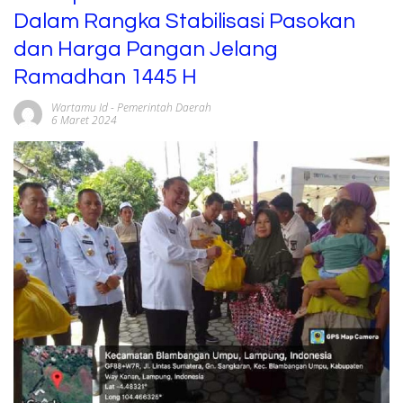
Dalam Rangka Stabilisasi Pasokan
dan Harga Pangan Jelang
Ramadhan 1445 H
Wartamu Id
-
Pemerintah Daerah
6 Maret 2024