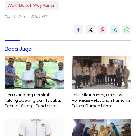
Wakil Bupati Way Kanan
Penulis: Red
Editor: HM
Baca Juga
UMJ Gandeng Pemkab
Jalin Silaturahmi, DPP-GWI
Tulang Bawang dan Tubaba,
Apresiasi Pelayanan Humanis
Perkuat Sinergi Pendidikan
Polsek Raman Utara
dan Pengembangan SDM