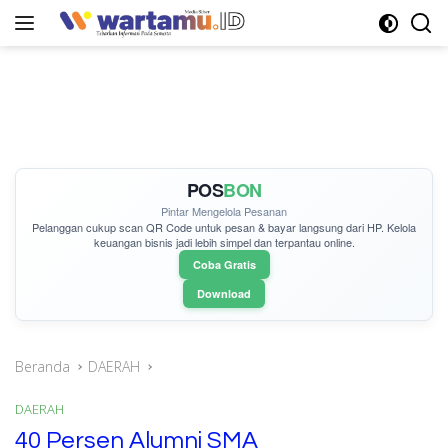
Langsung
ke
konten
POS
BON
Pintar Mengelola Pesanan
Pelanggan cukup
scan QR Code
untuk pesan & bayar langsung dari HP. Kelola
keuangan bisnis jadi lebih simpel dan terpantau online.
Coba Gratis
Download
Beranda
DAERAH
DAERAH
40 Persen Alumni SMA