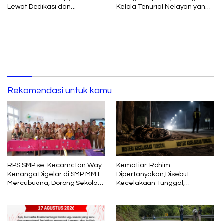
Lewat Dedikasi dan
Kelola Tenurial Nelayan yang
Pembelajaran
Adil dan Berkelanjutan
Rekomendasi untuk kamu
RPS SMP se-Kecamatan Way
Kematian Rohim
Kenanga Digelar di SMP MMT
Dipertanyakan,Disebut
Mercubuana, Dorong Sekolah
Kecelakaan Tunggal,
Berani Berbenah
Keluarga Temukan Luka dan
Lebam di Tubuh Korban