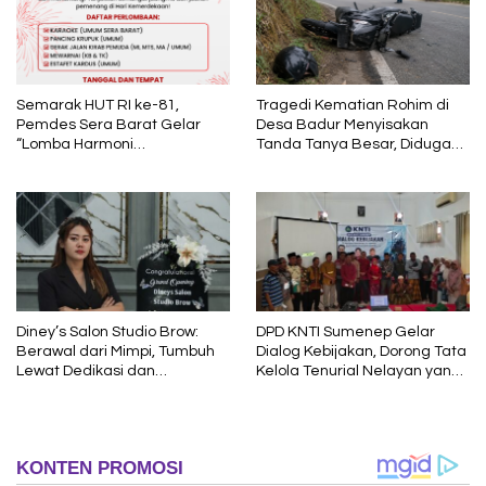
Semarak HUT RI ke-81,
Tragedi Kematian Rohim di
Pemdes Sera Barat Gelar
Desa Badur Menyisakan
“Lomba Harmoni
Tanda Tanya Besar, Diduga
Kemerdekaan”
Sebelum Meninggal Di
interogasi Oknum Kadus
Diney’s Salon Studio Brow:
DPD KNTI Sumenep Gelar
Berawal dari Mimpi, Tumbuh
Dialog Kebijakan, Dorong Tata
Lewat Dedikasi dan
Kelola Tenurial Nelayan yang
Pembelajaran
Adil dan Berkelanjutan