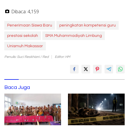
Dibaca:
4,159
Penerimaan Siswa Baru
peningkatan kompetensi guru
prestasi sekolah
SMA Muhammadiyah Limbung
Unismuh Makassar
Penulis: Suci Reskhiani / Red
Editor: HM
Baca Juga