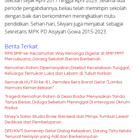
sekolah sejak April 2017 hingga April 2025. Selama dua
periode pengabdiannya, beliau telah memimpin sekolah
dengan baik dan berkomitmen meningkatkan mutu
pendidikan. Sehari-hari, Silvyani juga menjabat sebagai
Sekretaris MPK PD Aisyiyah Gowa 2015-2023.
Berita Terkait
RPS SMP se-Kecamatan Way Kenanga Digelar di SMP MMT
Mercubuana, Dorong Sekolah Berani Berbenah
Kematian Rohim Dipertanyakan,Disebut Kecelakaan Tunggal,
Keluarga Temukan Luka dan Lebam di Tubuh Korban
Semarak HUT RI ke-81, Pemdes Sera Barat Gelar “Lomba
Harmoni Kemerdekaan”
Tragedi Kematian Rohim di Desa Badur Menyisakan Tanda
Tanya Besar, Diduga Sebelum Meninggal Di interogasi Oknum
Kadus
Diney’s Salon Studio Brow: Berawal dari Mimpi, Tumbuh Lewat
Dedikasi dan Pembelajaran
DPD KNTI Sumenep Gelar Dialog Kebijakan, Dorong Tata Kelola
Tenurial Nelayan yang Adil dan Berkelanjutan