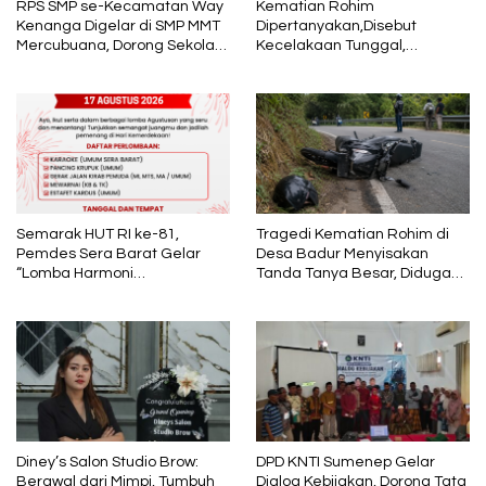
RPS SMP se-Kecamatan Way
Kematian Rohim
Kenanga Digelar di SMP MMT
Dipertanyakan,Disebut
Mercubuana, Dorong Sekolah
Kecelakaan Tunggal,
Berani Berbenah
Keluarga Temukan Luka dan
Lebam di Tubuh Korban
Semarak HUT RI ke-81,
Tragedi Kematian Rohim di
Pemdes Sera Barat Gelar
Desa Badur Menyisakan
“Lomba Harmoni
Tanda Tanya Besar, Diduga
Kemerdekaan”
Sebelum Meninggal Di
interogasi Oknum Kadus
Diney’s Salon Studio Brow:
DPD KNTI Sumenep Gelar
Berawal dari Mimpi, Tumbuh
Dialog Kebijakan, Dorong Tata