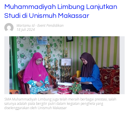
Muhammadiyah Limbung Lanjutkan
Studi di Unismuh Makassar
Wartamu Id
-
Event Pendidikan
18 Juli 2024
SMA Muhammadiyah Limbung juga telah meraih berbagai prestasi, salah
satunya adalah piala bergilir putri dalam kegiatan penghela yang
diselenggarakan oleh Unismuh Makassar