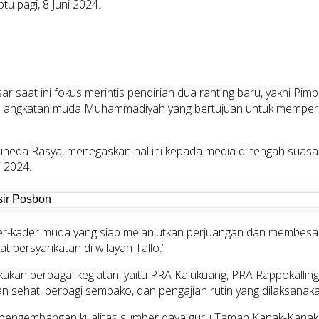
 pagi, 8 Juni 2024.
r saat ini fokus merintis pendirian dua ranting baru, yakni Pi
rsama angkatan muda Muhammadiyah yang bertujuan untuk memp
Juneda Rasya, menegaskan hal ini kepada media di tengah suas
 2024.
r-kader muda yang siap melanjutkan perjuangan dan membesarkan
persyarikatan di wilayah Tallo.”
melakukan berbagai kegiatan, yaitu PRA Kalukuang, PRA Rappoka
an sehat, berbagi sembako, dan pengajian rutin yang dilaksanaka
alah pengembangan kualitas sumber daya guru Taman Kanak-Kana