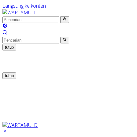
Langsung ke konten
tutup
tutup