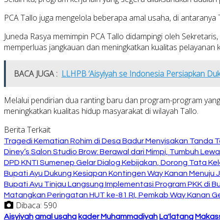
PCA Tallo juga mengelola beberapa amal usaha, di antaranya T
Juneda Rasya memimpin PCA Tallo didampingi oleh Sekretaris, 
memperluas jangkauan dan meningkatkan kualitas pelayanan 
BACA JUGA :
LLHPB ‘Aisyiyah se Indonesia Persiapkan Du
Melalui pendirian dua ranting baru dan program-program yang
meningkatkan kualitas hidup masyarakat di wilayah Tallo.
Berita Terkait
Tragedi Kematian Rohim di Desa Badur Menyisakan Tanda T
Diney’s Salon Studio Brow: Berawal dari Mimpi, Tumbuh Lew
DPD KNTI Sumenep Gelar Dialog Kebijakan, Dorong Tata Kelo
Bupati Ayu Dukung Kesiapan Kontingen Way Kanan Menuju J
Bupati Ayu Tinjau Langsung Implementasi Program PKK di 
Matangkan Peringatan HUT ke-81 RI, Pemkab Way Kanan Ge
Dibaca:
590
Aisyiyah
amal usaha
kader Muhammadiyah
La'latang
Makas