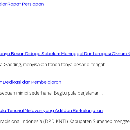
lar Rapat Persiapan
anya Besar, Diduga Sebelum Meninggal Di interogasi Oknum 
Gadding, menyisakan tanda tanya besar di tengah…
at Dedikasi dan Pembelajaran
sebuah mimpi sederhana. Begitu pula perjalanan…
la Tenurial Nelayan yang Adil dan Berkelanjutan
adisional Indonesia (DPD KNTI) Kabupaten Sumenep menggel