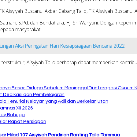
K Aisyiyah Bustanul Akbar Cabang Tallo, TK Aisyiyah Bustanul A
Satriani, S.Pd, dan Bendahara, Hj. Sri Wahyuni. Dengan kepemim
kepada masyarakat.
kungan Aksi Peringatan Hari Kesiapsiagaan Bencana 2022
 terstruktur, Aisyiyah Tallo berharap dapat memberikan kontr
anya Besar, Diduga Sebelum Meninggal Di interogasi Oknum 
at Dedikasi dan Pembelajaran
la Tenurial Nelayan yang Adil dan Berkelanjutan
amnas XII 2026
Buay Bahuga
lar Rapat Persiapan
sar
Milad 107 Aisyiyah
Pendirian Ranting
Tallo
Tammua