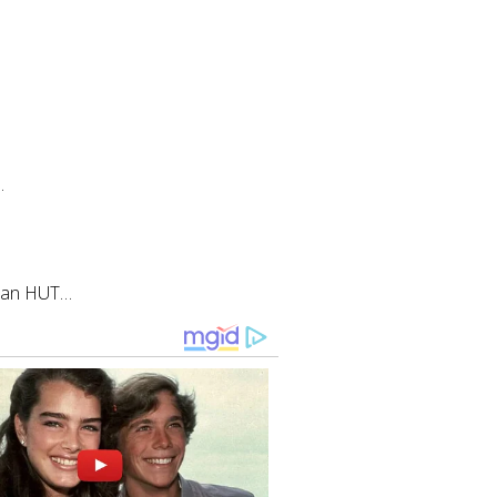
…
tan HUT…