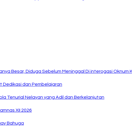
anya Besar, Diduga Sebelum Meninggal Di interogasi Oknum 
at Dedikasi dan Pembelajaran
la Tenurial Nelayan yang Adil dan Berkelanjutan
amnas XII 2026
Buay Bahuga