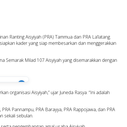
mpinan Ranting Aisyiyah (PRA) Tammua dan PRA La’latang.
ersiapkan kader yang siap membesarkan dan menggerakkan
ana Semarak Milad 107 Aisyiyah yang disemarakkan dengan
i
 organisasi Aisyiyah,” ujar Juneda Rasya. “Ini adalah
lling, PRA Pannampu, PRA Barayya, PRA Rappojawa, dan PRA
n sekali sebulan.
k serta pengembangan amal usaha Aisyiyah.