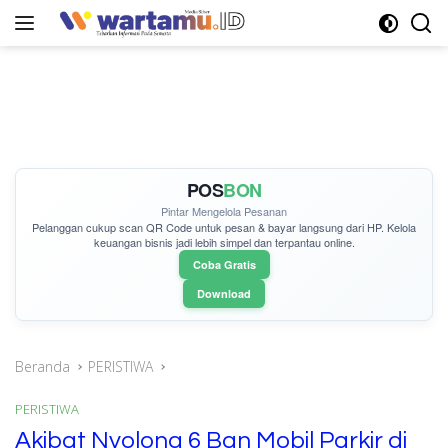
Langsung
ke
konten
POS
BON
Pintar Mengelola Pesanan
Pelanggan cukup
scan QR Code
untuk pesan & bayar langsung dari HP. Kelola
keuangan bisnis jadi lebih simpel dan terpantau online.
Coba Gratis
Download
Beranda
PERISTIWA
PERISTIWA
Akibat Nyolong 6 Ban Mobil Parkir di