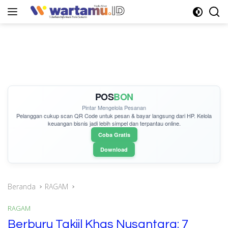
Langsung
ke
konten
POS
BON
Pintar Mengelola Pesanan
Pelanggan cukup
scan QR Code
untuk pesan & bayar langsung dari HP. Kelola
keuangan bisnis jadi lebih simpel dan terpantau online.
Coba Gratis
Download
Beranda
RAGAM
RAGAM
Berburu Takjil Khas Nusantara: 7