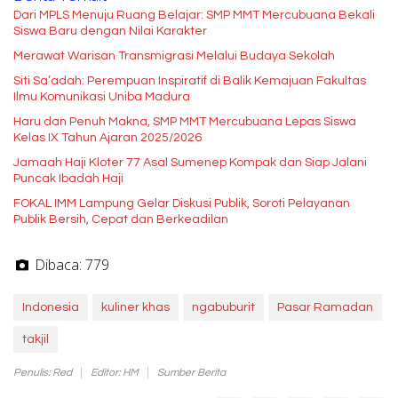
Dari MPLS Menuju Ruang Belajar: SMP MMT Mercubuana Bekali
Siswa Baru dengan Nilai Karakter
Merawat Warisan Transmigrasi Melalui Budaya Sekolah
Siti Sa’adah: Perempuan Inspiratif di Balik Kemajuan Fakultas
Ilmu Komunikasi Uniba Madura
Haru dan Penuh Makna, SMP MMT Mercubuana Lepas Siswa
Kelas IX Tahun Ajaran 2025/2026
Jamaah Haji Kloter 77 Asal Sumenep Kompak dan Siap Jalani
Puncak Ibadah Haji
FOKAL IMM Lampung Gelar Diskusi Publik, Soroti Pelayanan
Publik Bersih, Cepat dan Berkeadilan
Dibaca:
779
Indonesia
kuliner khas
ngabuburit
Pasar Ramadan
takjil
Penulis: Red
Editor: HM
Sumber Berita