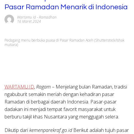
Pasar Ramadan Menarik di Indonesia
Wartamu Id
-
Ramadhan
16 Maret 2024
Pedagang menu berbuka puasa di Pasar Ramadan Aceh (Shutterstock/ishak
mutiara)
WARTAMU.ID
,
Ragam
– Menjelang bulan Ramadan, tradisi
ngabuburit semakin meriah dengan kehadiran pasar
Ramadan di berbagai daerah Indonesia. Pasar-pasar
dadakan ini menjadi tempat favorit masyarakat untuk
berburu takjil khas Nusantara yang menggugah selera.
Dikutip dari
kemenparekraf.go.id
Berikut adalah tujuh pasar