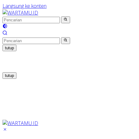
Langsung ke konten
tutup
tutup