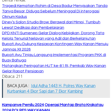
Tragedi Kematian Rohim di Desa Badur Menyisakan Tanda
Tanya Besar, Diduga Sebelum Meninggal Di interogasi
Oknum Kadus
Diney’s Salon Studio Brow: Berawal dari Mimpi, Tumbuh
Lewat Dedikasi dan Pembelajaran
DPD KNTI Sumenep Gelar Dialog Kebijakan, Dorong Tata
Kelola Tenurial Nelayan yang Adil dan Berkelanjutan
Bupati Ayu Dukung Kesiapan Kontingen Way Kanan Menuju
Jamnas XII 2026
Bupati Ayu Tinjau Langsung Implementasi Program PKK di
Buay Bahuga
Matangkan Peringatan HUT ke-81 RI, Pemkab Way Kanan
Gelar Rapat Persiapan
Dibaca:
211
BACA JUGA :
Idul Adha 1443 H, Polres Way Kanan
Kurbankan 4 Ekor Sapi dan 7 Ekor Kambing
Kampanye Pemilu 2024
Operasi Mantap Brata Krakatau
2024
POLRES WAY KANAN