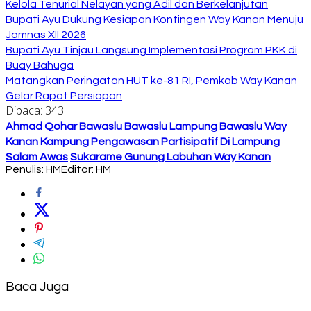
Kelola Tenurial Nelayan yang Adil dan Berkelanjutan
Bupati Ayu Dukung Kesiapan Kontingen Way Kanan Menuju
Jamnas XII 2026
Bupati Ayu Tinjau Langsung Implementasi Program PKK di
Buay Bahuga
Matangkan Peringatan HUT ke-81 RI, Pemkab Way Kanan
Gelar Rapat Persiapan
Dibaca:
343
Ahmad Qohar
Bawaslu
Bawaslu Lampung
Bawaslu Way
Kanan
Kampung Pengawasan Partisipatif Di Lampung
Salam Awas
Sukarame Gunung Labuhan Way Kanan
Penulis: HM
Editor: HM
Baca Juga