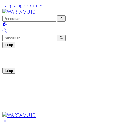
Langsung ke konten
tutup
tutup