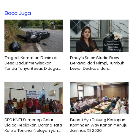
Baca Juga
Tragedi Kematian Rohim di
Diney’s Salon Studio Brow:
Desa Badur Menyisakan
Berawal dari Mimpi, Tumbuh
Tanda Tanya Besar, Diduga
Lewat Dedikasi dan
Sebelum Meninggal Di
Pembelajaran
interogasi Oknum Kadus
DPD KNTI Sumenep Gelar
Bupati Ayu Dukung Kesiapan
Dialog Kebijakan, Dorong Tata
Kontingen Way Kanan Menuju
Kelola Tenurial Nelayan yang
Jamnas XII 2026