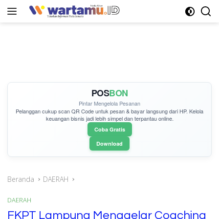
Langsung
ke
konten
POS
BON
Pintar Mengelola Pesanan
Pelanggan cukup
scan QR Code
untuk pesan & bayar langsung dari HP. Kelola
keuangan bisnis jadi lebih simpel dan terpantau online.
Coba Gratis
Download
Beranda
DAERAH
DAERAH
FKPT Lampung Menggelar Coaching