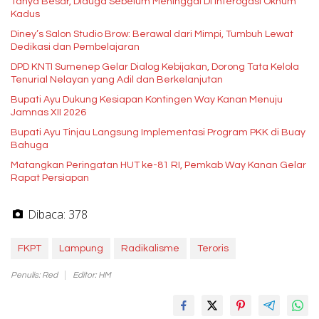
Tanya Besar, Diduga Sebelum Meninggal Di interogasi Oknum
Kadus
Diney’s Salon Studio Brow: Berawal dari Mimpi, Tumbuh Lewat
Dedikasi dan Pembelajaran
DPD KNTI Sumenep Gelar Dialog Kebijakan, Dorong Tata Kelola
Tenurial Nelayan yang Adil dan Berkelanjutan
Bupati Ayu Dukung Kesiapan Kontingen Way Kanan Menuju
Jamnas XII 2026
Bupati Ayu Tinjau Langsung Implementasi Program PKK di Buay
Bahuga
Matangkan Peringatan HUT ke-81 RI, Pemkab Way Kanan Gelar
Rapat Persiapan
Dibaca:
378
FKPT
Lampung
Radikalisme
Teroris
Penulis: Red
Editor: HM