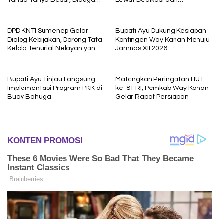
Sebelum Meninggal Di
Pembelajaran
interogasi Oknum Kadus
DPD KNTI Sumenep Gelar
Bupati Ayu Dukung Kesiapan
Dialog Kebijakan, Dorong Tata
Kontingen Way Kanan Menuju
Kelola Tenurial Nelayan yang
Jamnas XII 2026
Adil dan Berkelanjutan
Bupati Ayu Tinjau Langsung
Matangkan Peringatan HUT
Implementasi Program PKK di
ke-81 RI, Pemkab Way Kanan
Buay Bahuga
Gelar Rapat Persiapan