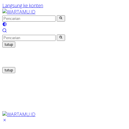
Langsung ke konten
tutup
tutup