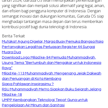
tahun 2024, Garuda OS telah menunjukkan perkembangan
yang signifikan dan menjadi solusi alternatif yang legal, aman,
dan efisien bagi pengguna komputer di Indonesia. Dengan
semangat inovasi dan dukungan komunitas, Garuda OS siap
menghadapi tantangan masa depan dan terus memberikan
kontribusi positif bagi dunia teknologi di Indonesia.
Berita Terkait
Mufakat Agung Digelar, Marga Buay Pemuka Bangsa Raja
Pertanyakan Legalitas Perluasan Register 44 Sungai
Muara Dua
Download Logo Milad ke-94 Pemuda Muhammadiyah,
Usung Tema “Bertumbuh dan Mengakar untuk Indonesia
Raya”
Milad Ke-113 Muhammadiyah: Mengenang Jejak Dakwah
dan Perjuangan di Kota Kembang
Siapa Pahlawan Inspirasimu ?
RSU Muhammadiyah Metro Siapkan Buku Sejarah Jelang
Milad ke-18
UMPP Kembangkan Teknologi Tepat Guna untuk
Pengelolaan Air Minum dan Sanitasi