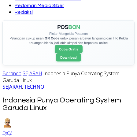
Pedoman Media Siber
Redaksi
POS
BON
Pintar Mengelola Pesanan
Pelanggan cukup
untuk pesan & bayar langsung dari HP. Kelola
scan QR Code
keuangan bisnis jadi lebih simpel dan terpantau online.
Coba Gratis
Download
Beranda
SEJARAH
Indonesia Punya Operating System
Garuda Linux
SEJARAH
,
TECHNO
Indonesia Punya Operating System
Garuda Linux
cycy