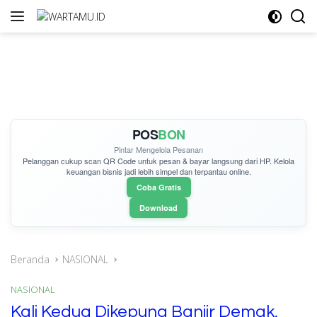
Langsung
ke
konten
POS
BON
Pintar Mengelola Pesanan
Pelanggan cukup
scan QR Code
untuk pesan & bayar langsung dari HP. Kelola
keuangan bisnis jadi lebih simpel dan terpantau online.
Coba Gratis
Download
Beranda
NASIONAL
NASIONAL
Kali Kedua Dikepung Banjir Demak,