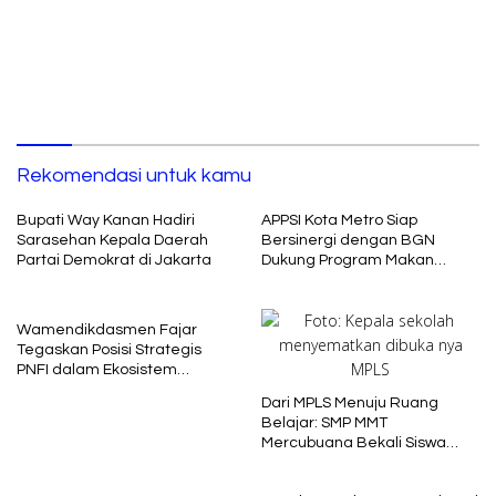
Radikalisme
Lampung
Rekomendasi untuk kamu
Bupati Way Kanan Hadiri
APPSI Kota Metro Siap
Sarasehan Kepala Daerah
Bersinergi dengan BGN
Partai Demokrat di Jakarta
Dukung Program Makan
Bergizi
Wamendikdasmen Fajar
Tegaskan Posisi Strategis
PNFI dalam Ekosistem
Pendidikan Nasional
Dari MPLS Menuju Ruang
Belajar: SMP MMT
Mercubuana Bekali Siswa
Baru dengan Nilai Karakter