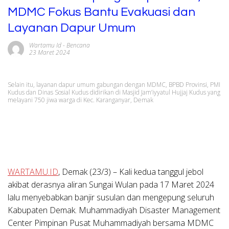
MDMC Fokus Bantu Evakuasi dan
Layanan Dapur Umum
Wartamu Id
-
Bencana
23 Maret 2024
Selain itu, layanan dapur umum gabungan dengan MDMC, BPBD Provinsi, PMI
Kudus dan Dinas Sosial Kudus didirikan di Masjid Jam’iyyatul Hujjaj Kudus yang
melayani 750 jiwa warga di Kec. Karanganyar, Demak
WARTAMU.ID
, Demak (23/3) – Kali kedua tanggul jebol
akibat derasnya aliran Sungai Wulan pada 17 Maret 2024
lalu menyebabkan banjir susulan dan mengepung seluruh
Kabupaten Demak. Muhammadiyah Disaster Management
Center Pimpinan Pusat Muhammadiyah bersama MDMC