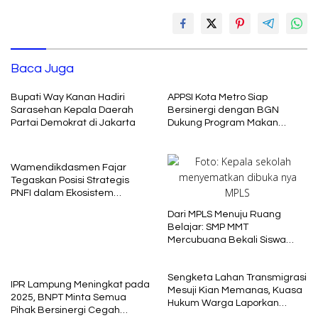
Baca Juga
Bupati Way Kanan Hadiri
APPSI Kota Metro Siap
Sarasehan Kepala Daerah
Bersinergi dengan BGN
Partai Demokrat di Jakarta
Dukung Program Makan
Bergizi
Wamendikdasmen Fajar
Tegaskan Posisi Strategis
PNFI dalam Ekosistem
Pendidikan Nasional
Dari MPLS Menuju Ruang
Belajar: SMP MMT
Mercubuana Bekali Siswa
Baru dengan Nilai Karakter
Sengketa Lahan Transmigrasi
IPR Lampung Meningkat pada
Mesuji Kian Memanas, Kuasa
2025, BNPT Minta Semua
Hukum Warga Laporkan
Pihak Bersinergi Cegah
Dugaan Korupsi ke Kejati