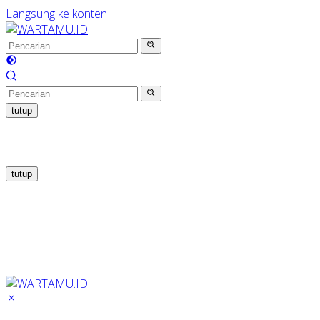
Langsung ke konten
tutup
tutup