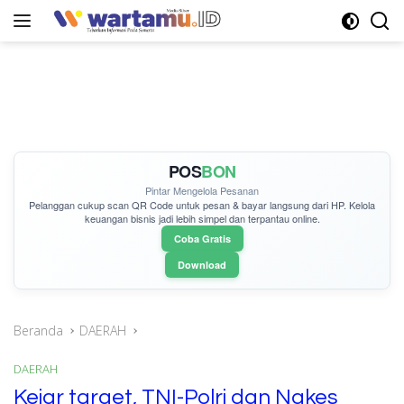
Langsung
ke
konten
POS
BON
Pintar Mengelola Pesanan
Pelanggan cukup
scan QR Code
untuk pesan & bayar langsung dari HP. Kelola
keuangan bisnis jadi lebih simpel dan terpantau online.
Coba Gratis
Download
Beranda
DAERAH
DAERAH
Kejar target, TNI-Polri dan Nakes