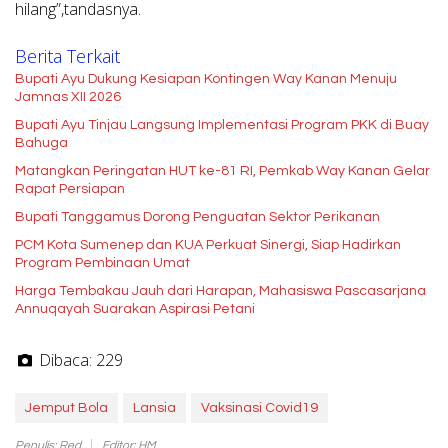
hilang”,tandasnya.
Berita Terkait
Bupati Ayu Dukung Kesiapan Kontingen Way Kanan Menuju
Jamnas XII 2026
Bupati Ayu Tinjau Langsung Implementasi Program PKK di Buay
Bahuga
Matangkan Peringatan HUT ke-81 RI, Pemkab Way Kanan Gelar
Rapat Persiapan
Bupati Tanggamus Dorong Penguatan Sektor Perikanan
PCM Kota Sumenep dan KUA Perkuat Sinergi, Siap Hadirkan
Program Pembinaan Umat
Harga Tembakau Jauh dari Harapan, Mahasiswa Pascasarjana
Annuqayah Suarakan Aspirasi Petani
Dibaca:
229
Jemput Bola
Lansia
Vaksinasi Covid19
Penulis: Red
Editor: HM