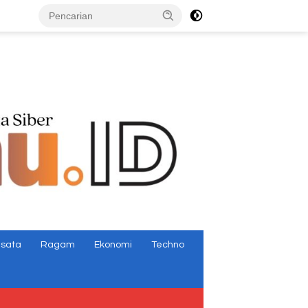
tutup
isata
Ragam
Ekonomi
Techno