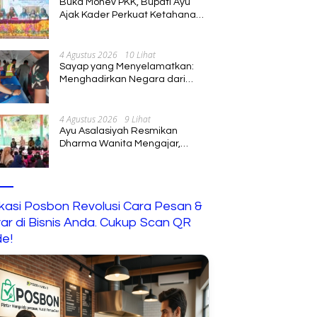
Buka Monev PKK, Bupati Ayu
Ajak Kader Perkuat Ketahanan
Keluarga
4 Agustus 2026
10 Lihat
Sayap yang Menyelamatkan:
Menghadirkan Negara dari
Jalur Langit
4 Agustus 2026
9 Lihat
Ayu Asalasiyah Resmikan
Dharma Wanita Mengajar,
Hadirkan Pembelajaran
Interaktif untuk Anak
ikasi Posbon Revolusi Cara Pesan &
ar di Bisnis Anda. Cukup Scan QR
e!