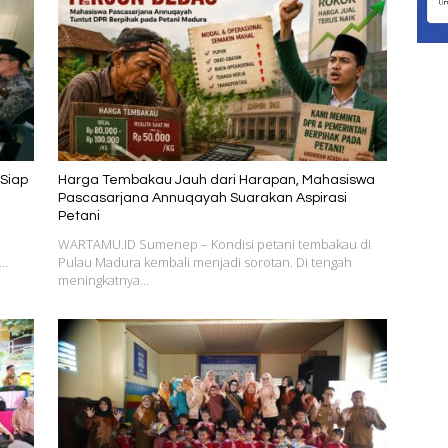
Siap
Harga Tembakau Jauh dari Harapan, Mahasiswa
Pascasarjana Annuqayah Suarakan Aspirasi
Petani
WARTAMU.ID Sumenep – Kondisi petani tembakau di
m…
Pulau Madura kembali menjadi sorotan. Di tengah
meningkatnya…