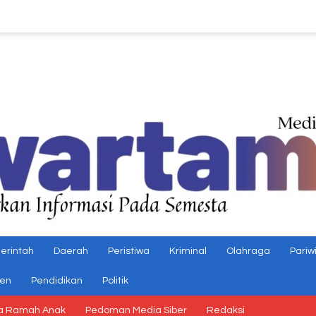
erintah
Daerah
Peristiwa
Kriminal
Olahraga
Pariw
gen
Pendidikan
Politik
a Ramah Anak
Pedoman Media Siber
Redaksi