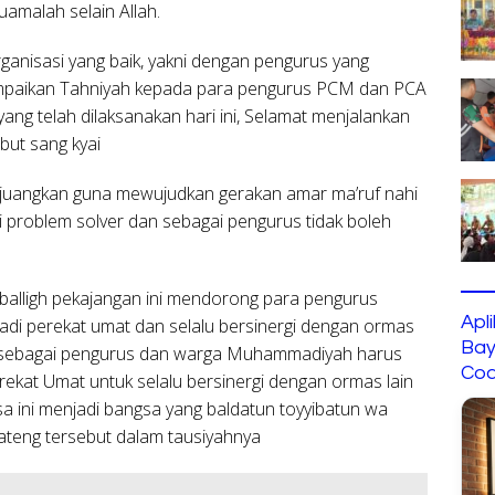
amalah selain Allah.
ganisasi yang baik, yakni dengan pengurus yang
ampaikan Tahniyah kepada para pengurus PCM dan PCA
ng telah dilaksanakan hari ini, Selamat menjalankan
ut sang kyai
juangkan guna mewujudkan gerakan amar ma’ruf nahi
 problem solver dan sebagai pengurus tidak boleh
muballigh pekajangan ini mendorong para pengurus
Apl
i perekat umat dan selalu bersinergi dengan ormas
Bay
bu sebagai pengurus dan warga Muhammadiyah harus
Cod
ekat Umat untuk selalu bersinergi dengan ormas lain
 ini menjadi bangsa yang baldatun toyyibatun wa
ateng tersebut dalam tausiyahnya