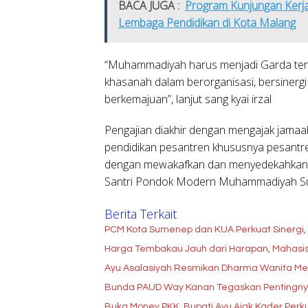
BACA JUGA :
Program Kunjungan Kerja
Lembaga Pendidikan di Kota Malang
“Muhammadiyah harus menjadi Garda te
khasanah dalam berorganisasi, bersinerg
berkemajuan”, lanjut sang kyai irzal
Pengajian diakhir dengan mengajak jamaa
pendidikan pesantren khususnya pesantr
dengan mewakafkan dan menyedekahkan 
Santri Pondok Modern Muhammadiyah Su
Berita Terkait
PCM Kota Sumenep dan KUA Perkuat Sinergi
Harga Tembakau Jauh dari Harapan, Mahasis
Ayu Asalasiyah Resmikan Dharma Wanita Meng
Bunda PAUD Way Kanan Tegaskan Pentingnya P
Buka Monev PKK, Bupati Ayu Ajak Kader Per