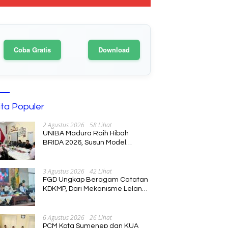
Coba Gratis
Download
ita Populer
2 Agustus 2026
58 Lihat
UNIBA Madura Raih Hibah
BRIDA 2026, Susun Model
Kebijakan Pelestarian Saronen
dan Keris Berbasis Ekonomi
Kreatif
3 Agustus 2026
42 Lihat
FGD Ungkap Beragam Catatan
KDKMP, Dari Mekanisme Lelang
hingga Peran Kepala Desa
6 Agustus 2026
26 Lihat
PCM Kota Sumenep dan KUA