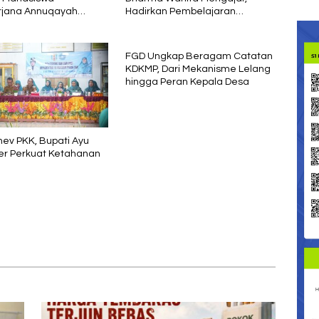
rjana Annuqayah
Hadirkan Pembelajaran
 Aspirasi Petani
Interaktif untuk Anak
FGD Ungkap Beragam Catatan
KDKMP, Dari Mekanisme Lelang
hingga Peran Kepala Desa
ev PKK, Bupati Ayu
er Perkuat Ketahanan