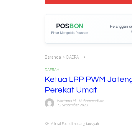
POS
BON
Pelanggan 
Pintar Mengelola Pesanan
Beranda
DAERAH
DAERAH
Ketua LPP PWM Jateng
Perekat Umat
Wartamu Id
-
Muhammadiyah
12 September 2023
KH.M.Irzal Fadholi sedang tausiyah