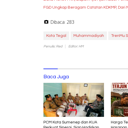
FGD Ungkap Beragam Catatan KDKMP, Dari M
Dibaca:
283
Kota Tegal
Muhammadiyah
TrenMu 
Penulis: Red
Editor: HM
Baca Juga
PCM Kota Sumenep dan KUA
Harga Te
Perkuat Sinergi, Siap Hadirkan
Harapan