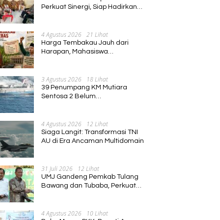
Perkuat Sinergi, Siap Hadirkan
Program Pembinaan Umat
4 Agustus 2026
21 Lihat
Harga Tembakau Jauh dari
Harapan, Mahasiswa
Pascasarjana Annuqayah
Suarakan Aspirasi Petani
3 Agustus 2026
18 Lihat
39 Penumpang KM Mutiara
Sentosa 2 Belum
Ditemukan,Operasi Pencarian
Diperluas
4 Agustus 2026
12 Lihat
Siaga Langit: Transformasi TNI
AU di Era Ancaman Multidomain
31 Juli 2026
12 Lihat
UMJ Gandeng Pemkab Tulang
Bawang dan Tubaba, Perkuat
Sinergi Pendidikan dan
Pengembangan SDM
4 Agustus 2026
10 Lihat