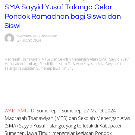
SMA Sayyid Yusuf Talango Gelar
Pondok Ramadhan bagi Siswa dan
Siswi
Wartamu Id
-
Pendidikan
27 Maret 2024
Madrasah Tsanawiyah (MTS) Dan Sekolah Menengah Atas ( SMA ) Sayyid Yusuf
Merupakan Lembaga Pendidikan Islam Di Bawah Yayasan Asta Sayyid Yusuf
Talango Kabupaten Sumenep Jawa Timur .
WARTAMU.ID
, Sumenep –
Sumenep, 27 Maret 2024
–
Madrasah Tsanawiyah (MTS) dan Sekolah Menengah Atas
(SMA) Sayyid Yusuf Talango, yang terletak di Kabupaten
Sumenep, Jawa Timur, menggelar kegiatan Pondok