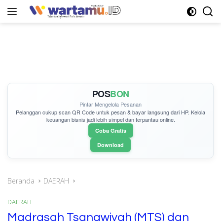
Langsung
ke
konten
POS
BON
Pintar Mengelola Pesanan
Pelanggan cukup
scan QR Code
untuk pesan & bayar langsung dari HP. Kelola
keuangan bisnis jadi lebih simpel dan terpantau online.
Coba Gratis
Download
Beranda
DAERAH
DAERAH
Madrasah Tsanawiyah (MTS) dan