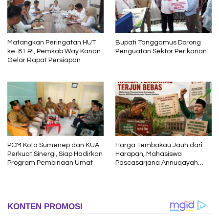
Matangkan Peringatan HUT
Bupati Tanggamus Dorong
ke-81 RI, Pemkab Way Kanan
Penguatan Sektor Perikanan
Gelar Rapat Persiapan
PCM Kota Sumenep dan KUA
Harga Tembakau Jauh dari
Perkuat Sinergi, Siap Hadirkan
Harapan, Mahasiswa
Program Pembinaan Umat
Pascasarjana Annuqayah
Suarakan Aspirasi Petani