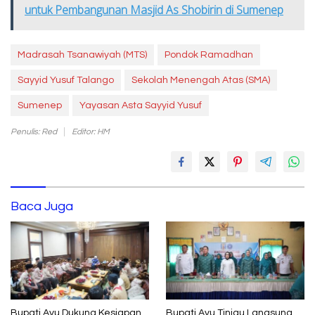
untuk Pembangunan Masjid As Shobirin di Sumenep
Madrasah Tsanawiyah (MTS)
Pondok Ramadhan
Sayyid Yusuf Talango
Sekolah Menengah Atas (SMA)
Sumenep
Yayasan Asta Sayyid Yusuf
Penulis: Red
Editor: HM
Baca Juga
Bupati Ayu Dukung Kesiapan
Bupati Ayu Tinjau Langsung