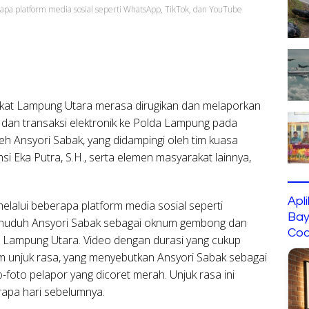
apa platform media sosial seperti WhatsApp, TikTok, dan YouTube
kat Lampung Utara merasa dirugikan dan melaporkan
 dan transaksi elektronik ke Polda Lampung pada
oleh Ansyori Sabak, yang didampingi oleh tim kuasa
si Eka Putra, S.H., serta elemen masyarakat lainnya,
Apl
elalui beberapa platform media sosial seperti
Bay
enuduh Ansyori Sabak sebagai oknum gembong dan
Cod
en Lampung Utara. Video dengan durasi yang cukup
m unjuk rasa, yang menyebutkan Ansyori Sabak sebagai
-foto pelapor yang dicoret merah. Unjuk rasa ini
rapa hari sebelumnya.