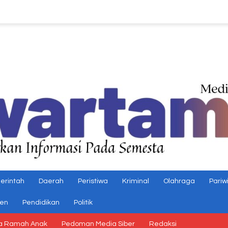
erintah
Daerah
Peristiwa
Kriminal
Olahraga
Pariw
gen
Pendidikan
Politik
a Ramah Anak
Pedoman Media Siber
Redaksi