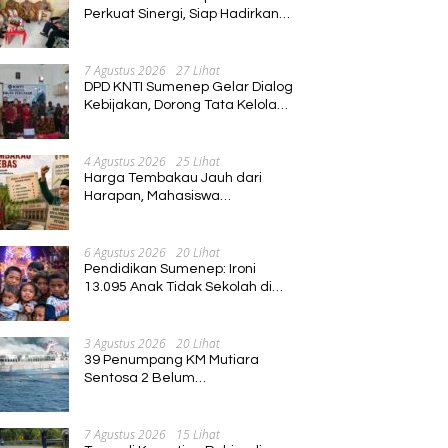
Perkuat Sinergi, Siap Hadirkan
Program Pembinaan Umat
7 Agustus 2026
27 Lihat
DPD KNTI Sumenep Gelar Dialog
Kebijakan, Dorong Tata Kelola
Tenurial Nelayan yang Adil dan
Berkelanjutan
4 Agustus 2026
25 Lihat
Harga Tembakau Jauh dari
Harapan, Mahasiswa
Pascasarjana Annuqayah
Suarakan Aspirasi Petani
6 Agustus 2026
20 Lihat
Pendidikan Sumenep: Ironi
13.095 Anak Tidak Sekolah di
Tengah Euforia Kalender of
Event 2026
3 Agustus 2026
20 Lihat
39 Penumpang KM Mutiara
Sentosa 2 Belum
Ditemukan,Operasi Pencarian
Diperluas
7 Agustus 2026
15 Lihat