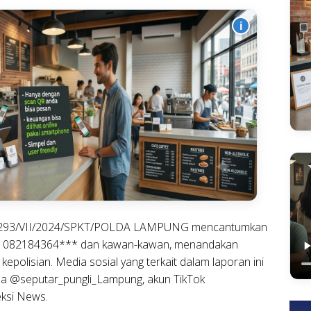
i
B/293/VII/2024/SPKT/POLDA LAMPUNG mencantumkan
epon 082184364*** dan kawan-kawan, menandakan
 kepolisian. Media sosial yang terkait dalam laporan ini
ma @seputar_pungli_Lampung, akun TikTok
ksi News.