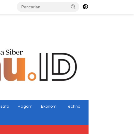
tutup
isata
Ragam
Ekonomi
Techno