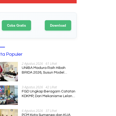
Coba Gratis
Download
ita Populer
2 Agustus 2026
61 Lihat
UNIBA Madura Raih Hibah
BRIDA 2026, Susun Model
Kebijakan Pelestarian Saronen
dan Keris Berbasis Ekonomi
Kreatif
3 Agustus 2026
42 Lihat
FGD Ungkap Beragam Catatan
KDKMP, Dari Mekanisme Lelang
hingga Peran Kepala Desa
6 Agustus 2026
37 Lihat
PCM Kota Sumenep dan KUA