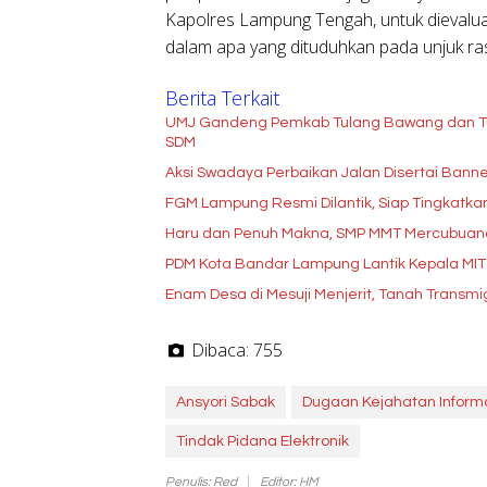
Kapolres Lampung Tengah, untuk dievaluas
dalam apa yang dituduhkan pada unjuk ras
Berita Terkait
UMJ Gandeng Pemkab Tulang Bawang dan Tu
SDM
Aksi Swadaya Perbaikan Jalan Disertai Banner K
FGM Lampung Resmi Dilantik, Siap Tingkatk
Haru dan Penuh Makna, SMP MMT Mercubuana 
PDM Kota Bandar Lampung Lantik Kepala M
Enam Desa di Mesuji Menjerit, Tanah Transm
Dibaca:
755
Ansyori Sabak
Dugaan Kejahatan Inform
Tindak Pidana Elektronik
Penulis: Red
Editor: HM