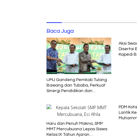
Baca Juga
Aksi Swa
Disertai 
Kapedi Be
UMJ Gandeng Pemkab Tulang
Bawang dan Tubaba, Perkuat
Sinergi Pendidikan dan
Pengembangan SDM
PDM Kot
Lantik K
Muhamma
Haru dan Penuh Makna, SMP
Periode 
MMT Mercubuana Lepas Siswa
Kelas IX Tahun Ajaran