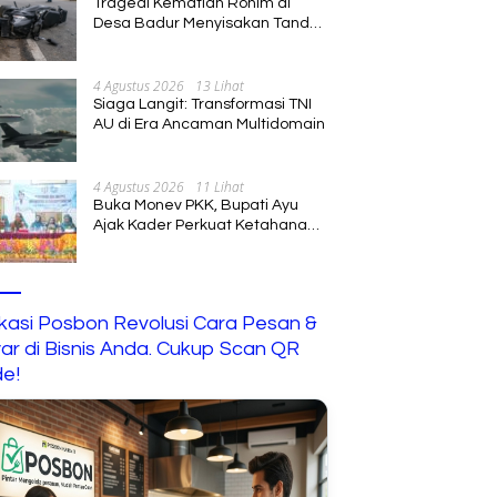
Tragedi Kematian Rohim di
Desa Badur Menyisakan Tanda
Tanya Besar, Diduga Sebelum
Meninggal Di interogasi Oknum
Kadus
4 Agustus 2026
13 Lihat
Siaga Langit: Transformasi TNI
AU di Era Ancaman Multidomain
4 Agustus 2026
11 Lihat
Buka Monev PKK, Bupati Ayu
Ajak Kader Perkuat Ketahanan
Keluarga
ikasi Posbon Revolusi Cara Pesan &
ar di Bisnis Anda. Cukup Scan QR
e!