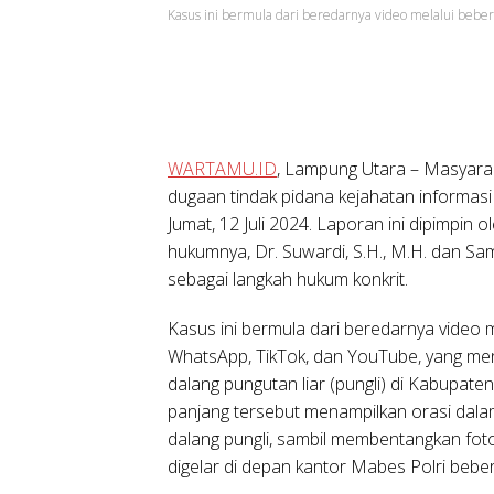
Kasus ini bermula dari beredarnya video melalui beber
WARTAMU.ID
, Lampung Utara – Masyara
dugaan tindak pidana kejahatan informasi
Jumat, 12 Juli 2024. Laporan ini dipimpin 
hukumnya, Dr. Suwardi, S.H., M.H. dan Sam
sebagai langkah hukum konkrit.
Kasus ini bermula dari beredarnya video m
WhatsApp, TikTok, dan YouTube, yang m
dalang pungutan liar (pungli) di Kabupat
panjang tersebut menampilkan orasi dala
dalang pungli, sambil membentangkan foto
digelar di depan kantor Mabes Polri bebe