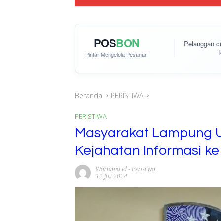
POS
BON
Pelanggan 
Pintar Mengelola Pesanan
Beranda
PERISTIWA
PERISTIWA
Masyarakat Lampung 
Kejahatan Informasi k
Wartamu Id
-
Peristiwa
12 Juli 2024