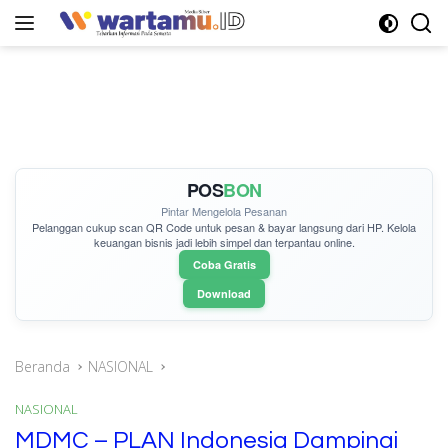
Langsung
ke
konten
POS
BON
Pintar Mengelola Pesanan
Pelanggan cukup
scan QR Code
untuk pesan & bayar langsung dari HP. Kelola
keuangan bisnis jadi lebih simpel dan terpantau online.
Coba Gratis
Download
Beranda
NASIONAL
NASIONAL
MDMC – PLAN Indonesia Dampingi