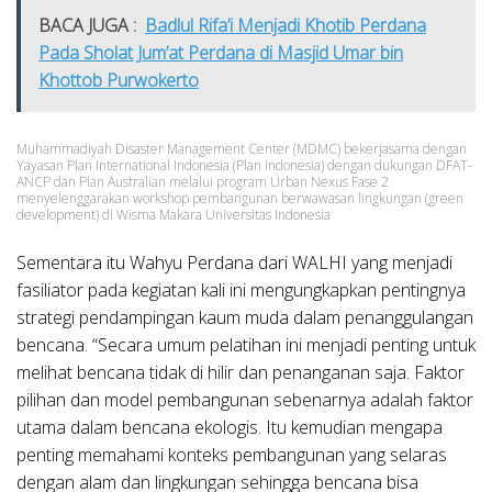
BACA JUGA :
Badlul Rifa’i Menjadi Khotib Perdana
Pada Sholat Jum’at Perdana di Masjid Umar bin
Khottob Purwokerto
Muhammadiyah Disaster Management Center (MDMC) bekerjasama dengan
Yayasan Plan International Indonesia (Plan Indonesia) dengan dukungan DFAT-
ANCP dan Plan Australian melalui program Urban Nexus Fase 2
menyelenggarakan workshop pembangunan berwawasan lingkungan (green
development) di Wisma Makara Universitas Indonesia
Sementara itu Wahyu Perdana dari WALHI yang menjadi
fasiliator pada kegiatan kali ini mengungkapkan pentingnya
strategi pendampingan kaum muda dalam penanggulangan
bencana. “Secara umum pelatihan ini menjadi penting untuk
melihat bencana tidak di hilir dan penanganan saja. Faktor
pilihan dan model pembangunan sebenarnya adalah faktor
utama dalam bencana ekologis. Itu kemudian mengapa
penting memahami konteks pembangunan yang selaras
dengan alam dan lingkungan sehingga bencana bisa