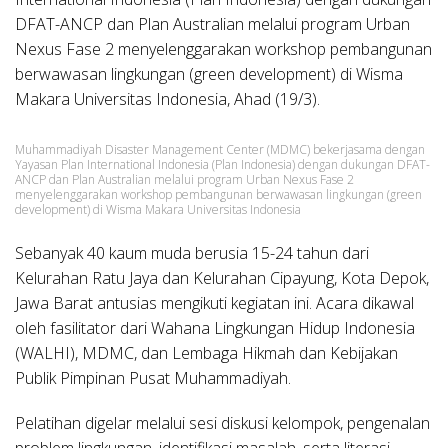
DFAT-ANCP dan Plan Australian melalui program Urban
Nexus Fase 2 menyelenggarakan workshop pembangunan
berwawasan lingkungan (green development) di Wisma
Makara Universitas Indonesia, Ahad (19/3).
Muhammadiyah Disaster Management Center (MDMC) bekerjasama dengan
Yayasan Plan International Indonesia (Plan Indonesia) dengan dukungan DFAT-
ANCP dan Plan Australian melalui program Urban Nexus Fase 2
menyelenggarakan workshop pembangunan berwawasan lingkungan (green
development) di Wisma Makara Universitas Indonesia
Sebanyak 40 kaum muda berusia 15-24 tahun dari
Kelurahan Ratu Jaya dan Kelurahan Cipayung, Kota Depok,
Jawa Barat antusias mengikuti kegiatan ini. Acara dikawal
oleh fasilitator dari Wahana Lingkungan Hidup Indonesia
(WALHI), MDMC, dan Lembaga Hikmah dan Kebijakan
Publik Pimpinan Pusat Muhammadiyah.
Pelatihan digelar melalui sesi diskusi kelompok, pengenalan
problem lingkungan, identifikasi masalah, serta literasi