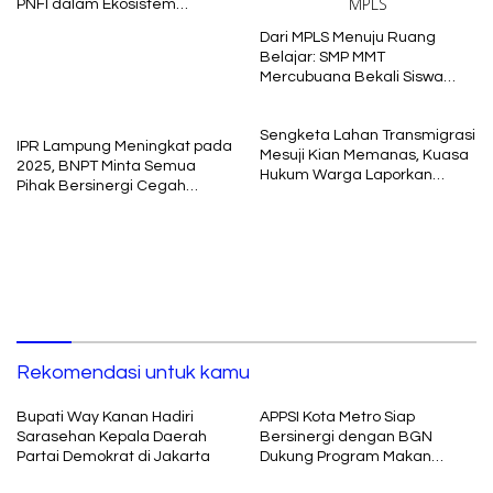
PNFI dalam Ekosistem
Pendidikan Nasional
Dari MPLS Menuju Ruang
Belajar: SMP MMT
Mercubuana Bekali Siswa
Baru dengan Nilai Karakter
Sengketa Lahan Transmigrasi
IPR Lampung Meningkat pada
Mesuji Kian Memanas, Kuasa
2025, BNPT Minta Semua
Hukum Warga Laporkan
Pihak Bersinergi Cegah
Dugaan Korupsi ke Kejati
Radikalisme
Lampung
Rekomendasi untuk kamu
Bupati Way Kanan Hadiri
APPSI Kota Metro Siap
Sarasehan Kepala Daerah
Bersinergi dengan BGN
Partai Demokrat di Jakarta
Dukung Program Makan
Bergizi