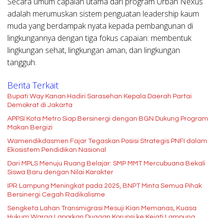
Secara umum capaian utama dari program Urban Nexus
adalah merumuskan sistem penguatan leadership kaum
muda yang berdampak nyata kepada pembangunan di
lingkungannya dengan tiga fokus capaian: membentuk
lingkungan sehat, lingkungan aman, dan lingkungan
tangguh.
Berita Terkait
Bupati Way Kanan Hadiri Sarasehan Kepala Daerah Partai
Demokrat di Jakarta
APPSI Kota Metro Siap Bersinergi dengan BGN Dukung Program
Makan Bergizi
Wamendikdasmen Fajar Tegaskan Posisi Strategis PNFI dalam
Ekosistem Pendidikan Nasional
Dari MPLS Menuju Ruang Belajar: SMP MMT Mercubuana Bekali
Siswa Baru dengan Nilai Karakter
IPR Lampung Meningkat pada 2025, BNPT Minta Semua Pihak
Bersinergi Cegah Radikalisme
Sengketa Lahan Transmigrasi Mesuji Kian Memanas, Kuasa
Hukum Warga Laporkan Dugaan Korupsi ke Kejati Lampung