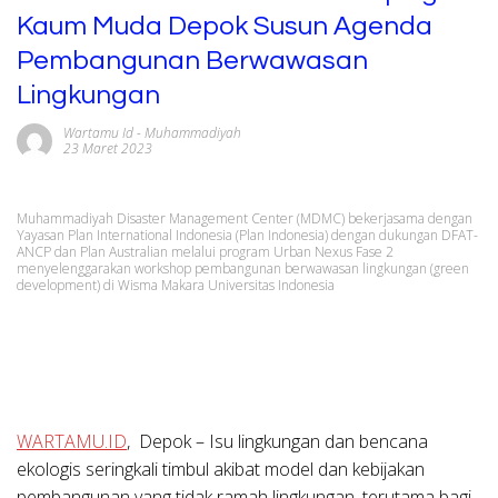
Kaum Muda Depok Susun Agenda
Pembangunan Berwawasan
Lingkungan
Wartamu Id
-
Muhammadiyah
23 Maret 2023
Muhammadiyah Disaster Management Center (MDMC) bekerjasama dengan
Yayasan Plan International Indonesia (Plan Indonesia) dengan dukungan DFAT-
ANCP dan Plan Australian melalui program Urban Nexus Fase 2
menyelenggarakan workshop pembangunan berwawasan lingkungan (green
development) di Wisma Makara Universitas Indonesia
WARTAMU.ID
, Depok – Isu lingkungan dan bencana
ekologis seringkali timbul akibat model dan kebijakan
pembangunan yang tidak ramah lingkungan, terutama bagi