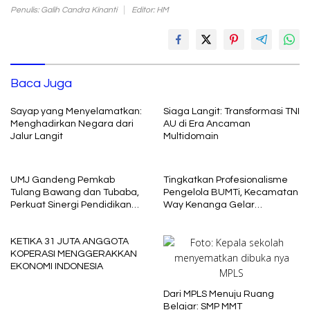
Penulis: Galih Candra Kinanti
Editor: HM
Baca Juga
Sayap yang Menyelamatkan:
Siaga Langit: Transformasi TNI
Menghadirkan Negara dari
AU di Era Ancaman
Jalur Langit
Multidomain
UMJ Gandeng Pemkab
Tingkatkan Profesionalisme
Tulang Bawang dan Tubaba,
Pengelola BUMTi, Kecamatan
Perkuat Sinergi Pendidikan
Way Kenanga Gelar
dan Pengembangan SDM
Sosialisasi dan Penguatan
Kapasitas
KETIKA 31 JUTA ANGGOTA
KOPERASI MENGGERAKKAN
EKONOMI INDONESIA
Dari MPLS Menuju Ruang
Belajar: SMP MMT