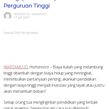
Perguruan Tinggi
Wartamu Id
-
Humaniora
17 Juli 2024
Ilustrasi Dok Foto Istimewa
WARTAMU.ID
,
Humaniora
– Biaya kuliah yang melambung
tinggi ditambah dengan biaya hidup yang meningkat,
menimbulkan pertanyaan penting, akankah pendidikan
dengan biaya tinggi menjadi investasi yang layak atau justru
akan menambah beban?
Setiap orang tua menginginkan pendidikan yang terbaik
untuk anaknya. Segala macam cara pun ditempuh,