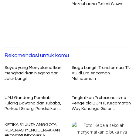
Mercubuana Bekali Siswa
Baru dengan Nilai Karakter
Rekomendasi untuk kamu
Sayap yang Menyelamatkan:
Siaga Langit: Transformasi TNI
Menghadirkan Negara dari
AU di Era Ancaman
Jalur Langit
Multidomain
UMJ Gandeng Pemkab
Tingkatkan Profesionalisme
Tulang Bawang dan Tubaba,
Pengelola BUMTi, Kecamatan
Perkuat Sinergi Pendidikan
Way Kenanga Gelar
dan Pengembangan SDM
Sosialisasi dan Penguatan
Kapasitas
KETIKA 31 JUTA ANGGOTA
KOPERASI MENGGERAKKAN
EKONOMI INDONESIA