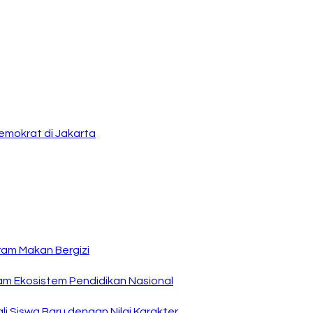
emokrat di Jakarta
ram Makan Bergizi
am Ekosistem Pendidikan Nasional
i Siswa Baru dengan Nilai Karakter