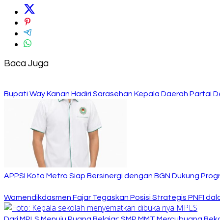
Baca Juga
Bupati Way Kanan Hadiri Sarasehan Kepala Daerah Partai D
APPSI Kota Metro Siap Bersinergi dengan BGN Dukung Prog
Wamendikdasmen Fajar Tegaskan Posisi Strategis PNFI dal
Dari MPLS Menuju Ruang Belajar: SMP MMT Mercubuana Bekal