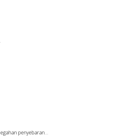
…
ncegahan penyebaran…