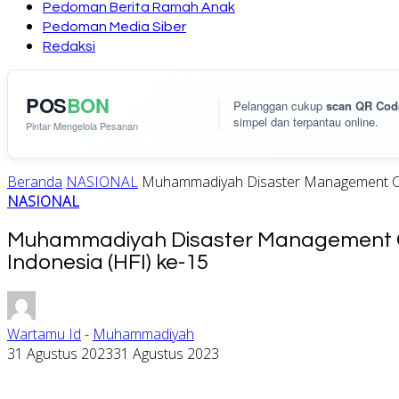
Pedoman Berita Ramah Anak
Pedoman Media Siber
Redaksi
POS
BON
Pelanggan cukup
scan QR Cod
simpel dan terpantau online.
Pintar Mengelola Pesanan
Beranda
NASIONAL
Muhammadiyah Disaster Management Cen
NASIONAL
Muhammadiyah Disaster Management Ce
Indonesia (HFI) ke-15
Wartamu Id
-
Muhammadiyah
31 Agustus 2023
31 Agustus 2023