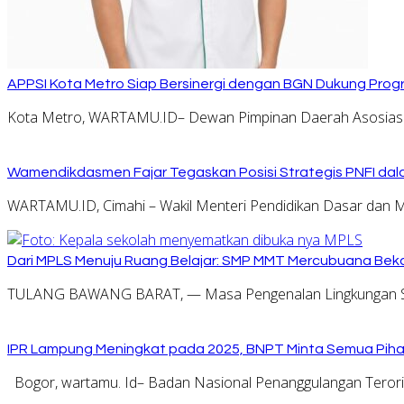
APPSI Kota Metro Siap Bersinergi dengan BGN Dukung Prog
Kota Metro, WARTAMU.ID– Dewan Pimpinan Daerah Asosiasi
Wamendikdasmen Fajar Tegaskan Posisi Strategis PNFI dal
WARTAMU.ID, Cimahi – Wakil Menteri Pendidikan Dasar dan 
Dari MPLS Menuju Ruang Belajar: SMP MMT Mercubuana Bekal
TULANG BAWANG BARAT, — Masa Pengenalan Lingkungan Se
IPR Lampung Meningkat pada 2025, BNPT Minta Semua Pihak
Bogor, wartamu. Id– Badan Nasional Penanggulangan Tero