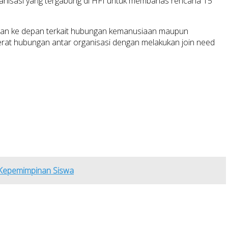
ganisasi yang tergabung di HFI untuk membahas rencana 15
tangan ke depan terkait hubungan kemanusiaan maupun
erat hubungan antar organisasi dengan melakukan join need
 Kepemimpinan Siswa