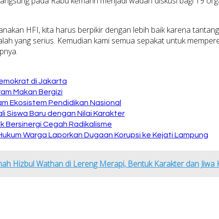
rlangsung pada Rabu kemarin menjadi wadah diskusi bagi 19 or
canakan HFI, kita harus berpikir dengan lebih baik karena tan
asalah yang serius. Kemudian kami semua sepakat untuk memper
upnya.
emokrat di Jakarta
ram Makan Bergizi
am Ekosistem Pendidikan Nasional
i Siswa Baru dengan Nilai Karakter
 Bersinergi Cegah Radikalisme
 Hukum Warga Laporkan Dugaan Korupsi ke Kejati Lampung
 Hizbul Wathan di Lereng Merapi, Bentuk Karakter dan Jiwa