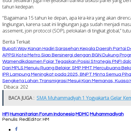
Budi Setiawan juga menjelaskan bahwa diskusi panel yang be
tahun kedepan.
“Bagaimana 15 tahun ke depan, apa kira-kira yang akan diren
lingkungan, karena saat ini lingkungan juga sudah menjadi m
assement, join protocol (SOP), pelokalan di tingkat global,” tut
Berita Terkait
Bupati Way Kanan Hadiri Sarasehan Kepala Daerah Partai D
APPSI Kota Metro Siap Bersinergi dengan BGN Dukung Prog
Wamendikdasmen Fajar Tegaskan Posisi Strategis PNFI dal
Dari MPLS Menuju Ruang Belajar: SMP MMT Mercubuana Bekal
IPR Lampung Meningkat pada 2025, BNPT Minta Semua Pihak
Sengketa Lahan Transmigrasi Mesuji Kian Memanas, Kuasa
Dibaca:
202
BACA JUGA :
SMA Muhammadiyah 1 Yogyakarta Gelar Kemah
HFI
Humanitarian Forum Indonesia
MDMC
Muhammadiyah
Penulis: Red
Editor: HM