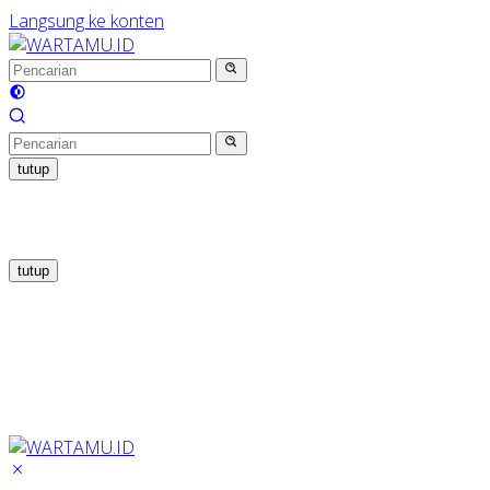
Langsung ke konten
tutup
tutup