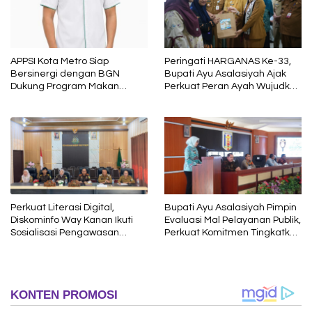
APPSI Kota Metro Siap
Peringati HARGANAS Ke-33,
Bersinergi dengan BGN
Bupati Ayu Asalasiyah Ajak
Dukung Program Makan
Perkuat Peran Ayah Wujudkan
Bergizi
Keluarga Berkualitas
Perkuat Literasi Digital,
Bupati Ayu Asalasiyah Pimpin
Diskominfo Way Kanan Ikuti
Evaluasi Mal Pelayanan Publik,
Sosialisasi Pengawasan
Perkuat Komitmen Tingkatkan
Media Komunikasi oleh
Kualitas Layanan kepada
Kejaksaan Agung RI
Masyarakat