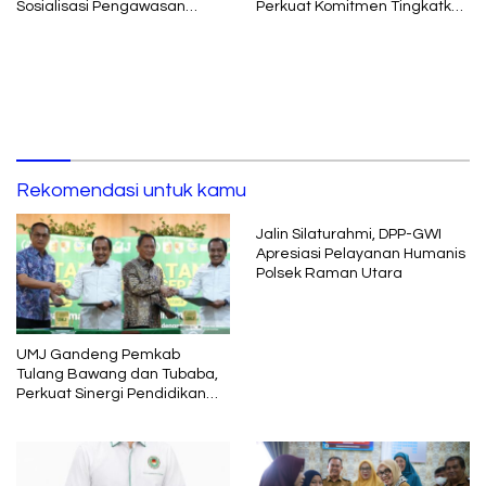
Sosialisasi Pengawasan
Perkuat Komitmen Tingkatkan
Media Komunikasi oleh
Kualitas Layanan kepada
Kejaksaan Agung RI
Masyarakat
Rekomendasi untuk kamu
Jalin Silaturahmi, DPP-GWI
Apresiasi Pelayanan Humanis
Polsek Raman Utara
UMJ Gandeng Pemkab
Tulang Bawang dan Tubaba,
Perkuat Sinergi Pendidikan
dan Pengembangan SDM