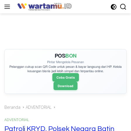
Langsung
ke
konten
POS
BON
Pintar Mengelola Pesanan
Pelanggan cukup
scan QR Code
untuk pesan & bayar langsung dari HP. Kelola
keuangan bisnis jadi lebih simpel dan terpantau online.
Coba Gratis
Download
Beranda
ADVENTORIAL
ADVENTORIAL
Patroli KRYD, Polsek Negara Batin