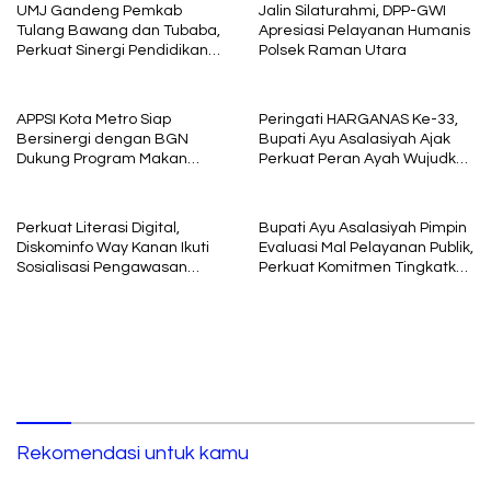
UMJ Gandeng Pemkab
Jalin Silaturahmi, DPP-GWI
Tulang Bawang dan Tubaba,
Apresiasi Pelayanan Humanis
Perkuat Sinergi Pendidikan
Polsek Raman Utara
dan Pengembangan SDM
APPSI Kota Metro Siap
Peringati HARGANAS Ke-33,
Bersinergi dengan BGN
Bupati Ayu Asalasiyah Ajak
Dukung Program Makan
Perkuat Peran Ayah Wujudkan
Bergizi
Keluarga Berkualitas
Perkuat Literasi Digital,
Bupati Ayu Asalasiyah Pimpin
Diskominfo Way Kanan Ikuti
Evaluasi Mal Pelayanan Publik,
Sosialisasi Pengawasan
Perkuat Komitmen Tingkatkan
Media Komunikasi oleh
Kualitas Layanan kepada
Kejaksaan Agung RI
Masyarakat
Rekomendasi untuk kamu