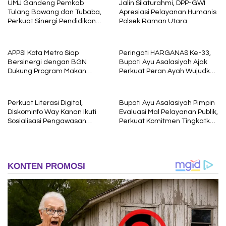
UMJ Gandeng Pemkab
Jalin Silaturahmi, DPP-GWI
Tulang Bawang dan Tubaba,
Apresiasi Pelayanan Humanis
Perkuat Sinergi Pendidikan
Polsek Raman Utara
dan Pengembangan SDM
APPSI Kota Metro Siap
Peringati HARGANAS Ke-33,
Bersinergi dengan BGN
Bupati Ayu Asalasiyah Ajak
Dukung Program Makan
Perkuat Peran Ayah Wujudkan
Bergizi
Keluarga Berkualitas
Perkuat Literasi Digital,
Bupati Ayu Asalasiyah Pimpin
Diskominfo Way Kanan Ikuti
Evaluasi Mal Pelayanan Publik,
Sosialisasi Pengawasan
Perkuat Komitmen Tingkatkan
Media Komunikasi oleh
Kualitas Layanan kepada
Kejaksaan Agung RI
Masyarakat