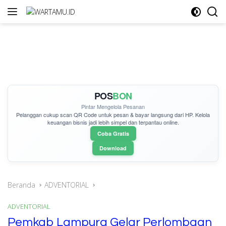
Langsung
ke
konten
POS
BON
Pintar Mengelola Pesanan
Pelanggan cukup
scan QR Code
untuk pesan & bayar langsung dari HP. Kelola
keuangan bisnis jadi lebih simpel dan terpantau online.
Coba Gratis
Download
Beranda
ADVENTORIAL
ADVENTORIAL
Pemkab Lampura Gelar Perlombaan