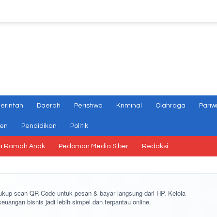
erintah
Daerah
Peristiwa
Kriminal
Olahraga
Pariw
gen
Pendidikan
Politik
a Ramah Anak
Pedoman Media Siber
Redaksi
cukup
scan QR Code
untuk pesan & bayar langsung dari HP. Kelola
keuangan bisnis jadi lebih simpel dan terpantau online.