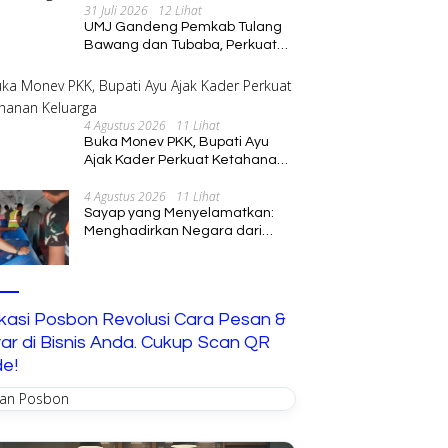
31 Juli 2026
12 Lihat
UMJ Gandeng Pemkab Tulang
Bawang dan Tubaba, Perkuat
Sinergi Pendidikan dan
Pengembangan SDM
4 Agustus 2026
11 Lihat
Buka Monev PKK, Bupati Ayu
Ajak Kader Perkuat Ketahanan
Keluarga
4 Agustus 2026
11 Lihat
Sayap yang Menyelamatkan:
Menghadirkan Negara dari
Jalur Langit
ikasi Posbon Revolusi Cara Pesan &
ar di Bisnis Anda. Cukup Scan QR
e!