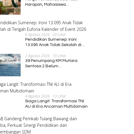
Harapan, Mahasiswa
Pascasarjana Annuqayah
Suarakan Aspirasi Petani
6 Agustus 2026
20 Lihat
Pendidikan Sumenep: Ironi
13.095 Anak Tidak Sekolah di
Tengah Euforia Kalender of
3 Agustus 2026
19 Lihat
Event 2026
39 Penumpang KM Mutiara
Sentosa 2 Belum
Ditemukan,Operasi Pencarian
Diperluas
4 Agustus 2026
13 Lihat
Siaga Langit: Transformasi TNI
AU di Era Ancaman Multidomain