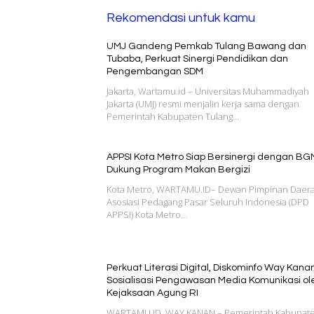
Rekomendasi untuk kamu
UMJ Gandeng Pemkab Tulang Bawang dan
Tubaba, Perkuat Sinergi Pendidikan dan
Pengembangan SDM
Jakarta, Wartamu.id – Universitas Muhammadiyah
Jakarta (UMJ) resmi menjalin kerja sama dengan
Pemerintah Kabupaten Tulang…
APPSI Kota Metro Siap Bersinergi dengan BG
Dukung Program Makan Bergizi
Kota Metro, WARTAMU.ID– Dewan Pimpinan Daer
Asosiasi Pedagang Pasar Seluruh Indonesia (DPD
APPSI) Kota Metro…
Perkuat Literasi Digital, Diskominfo Way Kanan
Sosialisasi Pengawasan Media Komunikasi ol
Kejaksaan Agung RI
WARTAMU.ID, WAY KANAN – Pemerintah Kabupat