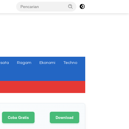
tutup
isata
Ragam
Ekonomi
Techno
Coba Gratis
Download