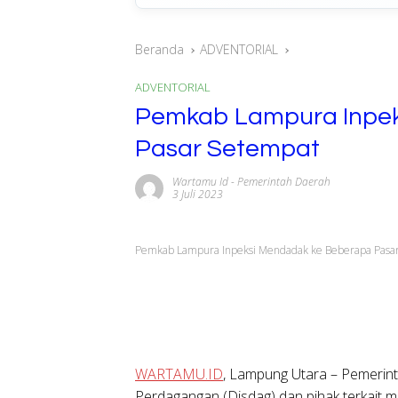
Beranda
ADVENTORIAL
ADVENTORIAL
Pemkab Lampura Inpek
Pasar Setempat
Wartamu Id
-
Pemerintah Daerah
3 Juli 2023
Pemkab Lampura Inpeksi Mendadak ke Beberapa Pasa
WARTAMU.ID
, Lampung Utara
– Pemerint
Perdagangan (Disdag) dan pihak terkait 