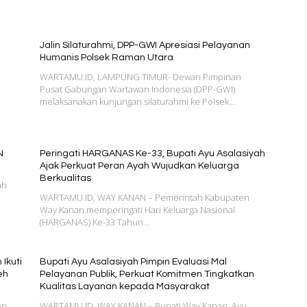
Jalin Silaturahmi, DPP-GWI Apresiasi Pelayanan
Humanis Polsek Raman Utara
WARTAMU.ID, LAMPUNG TIMUR- Dewan Pimpinan
Pusat Gabungan Wartawan Indonesia (DPP-GWI)
melaksanakan kunjungan silaturahmi ke Polsek…
N
Peringati HARGANAS Ke-33, Bupati Ayu Asalasiyah
Ajak Perkuat Peran Ayah Wujudkan Keluarga
Berkualitas
ah
WARTAMU.ID, WAY KANAN – Pemerintah Kabupaten
Way Kanan memperingati Hari Keluarga Nasional
(HARGANAS) Ke-33 Tahun…
 Ikuti
Bupati Ayu Asalasiyah Pimpin Evaluasi Mal
eh
Pelayanan Publik, Perkuat Komitmen Tingkatkan
Kualitas Layanan kepada Masyarakat
en
WARTAMU.ID, WAY KANAN – Bupati Way Kanan, Ayu