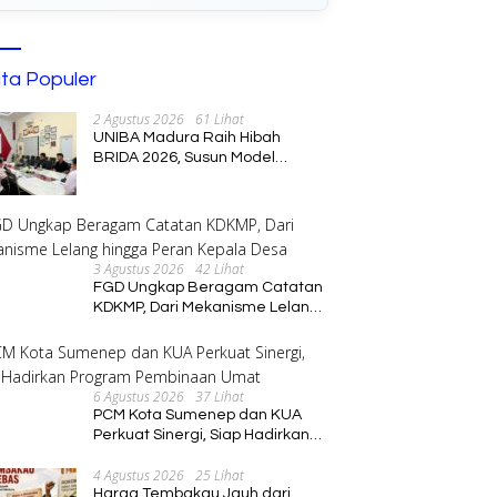
ita Populer
2 Agustus 2026
61 Lihat
UNIBA Madura Raih Hibah
BRIDA 2026, Susun Model
Kebijakan Pelestarian Saronen
dan Keris Berbasis Ekonomi
Kreatif
3 Agustus 2026
42 Lihat
FGD Ungkap Beragam Catatan
KDKMP, Dari Mekanisme Lelang
hingga Peran Kepala Desa
6 Agustus 2026
37 Lihat
PCM Kota Sumenep dan KUA
Perkuat Sinergi, Siap Hadirkan
Program Pembinaan Umat
4 Agustus 2026
25 Lihat
Harga Tembakau Jauh dari