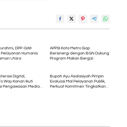
aturahmi, DPP-GWI
APPSI Kota Metro Siap
i Pelayanan Humanis
Bersinergi dengan BGN Dukung
aman Utara
Program Makan Bergizi
terasi Digital,
Bupati Ayu Asalasiyah Pimpin
fo Way Kanan Ikuti
Evaluasi Mal Pelayanan Publik,
asi Pengawasan Media
Perkuat Komitmen Tingkatkan
si oleh Kejaksaan
Kualitas Layanan kepada
Masyarakat