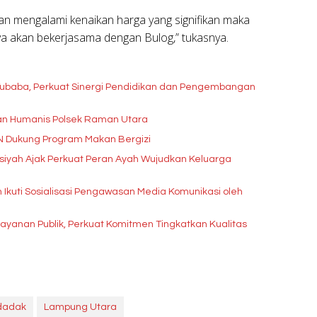
an mengalami kenaikan harga yang signifikan maka
ya akan bekerjasama dengan Bulog,” tukasnya.
baba, Perkuat Sinergi Pendidikan dan Pengembangan
anan Humanis Polsek Raman Utara
GN Dukung Program Makan Bergizi
siyah Ajak Perkuat Peran Ayah Wujudkan Keluarga
an Ikuti Sosialisasi Pengawasan Media Komunikasi oleh
layanan Publik, Perkuat Komitmen Tingkatkan Kualitas
dadak
Lampung Utara