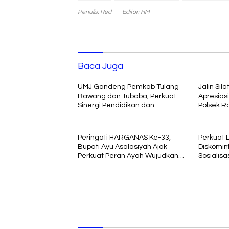
Penulis: Red
Editor: HM
Baca Juga
UMJ Gandeng Pemkab Tulang
Jalin Sil
Bawang dan Tubaba, Perkuat
Apresias
Sinergi Pendidikan dan
Polsek R
Pengembangan SDM
Peringati HARGANAS Ke-33,
Perkuat Li
Bupati Ayu Asalasiyah Ajak
Diskomin
Perkuat Peran Ayah Wujudkan
Sosialis
Keluarga Berkualitas
Komunika
Agung RI