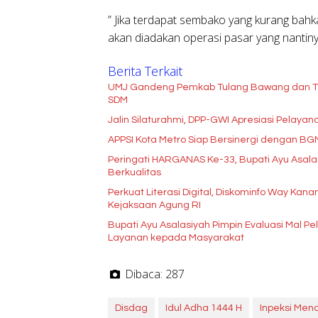
” Jika terdapat sembako yang kurang bahk
akan diadakan operasi pasar yang nantin
Berita Terkait
UMJ Gandeng Pemkab Tulang Bawang dan Tu
SDM
Jalin Silaturahmi, DPP-GWI Apresiasi Pelay
APPSI Kota Metro Siap Bersinergi dengan B
Peringati HARGANAS Ke-33, Bupati Ayu Asala
Berkualitas
Perkuat Literasi Digital, Diskominfo Way Kan
Kejaksaan Agung RI
Bupati Ayu Asalasiyah Pimpin Evaluasi Mal Pe
Layanan kepada Masyarakat
Dibaca:
287
Disdag
Idul Adha 1444 H
Inpeksi Men