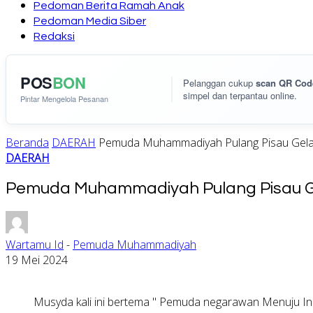
Pedoman Berita Ramah Anak
Pedoman Media Siber
Redaksi
POS
BON
Pelanggan cukup
scan QR Cod
simpel dan terpantau online.
Pintar Mengelola Pesanan
Beranda
DAERAH
Pemuda Muhammadiyah Pulang Pisau Gela
DAERAH
Pemuda Muhammadiyah Pulang Pisau Ge
Wartamu Id
-
Pemuda Muhammadiyah
19 Mei 2024
Musyda kali ini bertema " Pemuda negarawan Menuju I