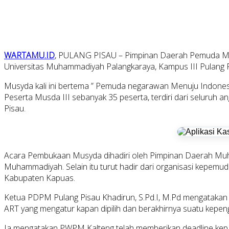
WARTAMU.ID
, PULANG PISAU – Pimpinan Daerah Pemuda Mu
Universitas Muhammadiyah Palangkaraya, Kampus III Pulang P
Musyda kali ini bertema ” Pemuda negarawan Menuju Indon
Peserta Musda III sebanyak 35 peserta, terdiri dari selur
Pisau.
Acara Pembukaan Musyda dihadiri oleh Pimpinan Daerah Mu
Muhammadiyah. Selain itu turut hadir dari organisasi kepe
Kabupaten Kapuas.
Ketua PDPM Pulang Pisau Khadirun, S.Pd.I, M.Pd mengatakan 
ART yang mengatur kapan dipilih dan berakhirnya suatu kepen
Ia mengatakan PWPM Kalteng telah memberikan deadline kep