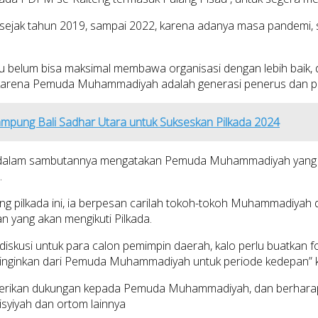
jak tahun 2019, sampai 2022, karena adanya masa pandemi, s
 belum bisa maksimal membawa organisasi dengan lebih baik, da
h, karena Pemuda Muhammadiyah adalah generasi penerus dan
ampung Bali Sadhar Utara untuk Sukseskan Pilkada 2024
dalam sambutannya mengatakan Pemuda Muhammadiyah yang had
.
 Jelang pilkada ini, ia berpesan carilah tokoh-tokoh Muhammadiy
yang akan mengikuti Pilkada.
skusi untuk para calon pemimpin daerah, kalo perlu buatkan f
ta inginkan dari Pemuda Muhammadiyah untuk periode kedepan” k
ikan dukungan kepada Pemuda Muhammadiyah, dan berharap ge
syiyah dan ortom lainnya