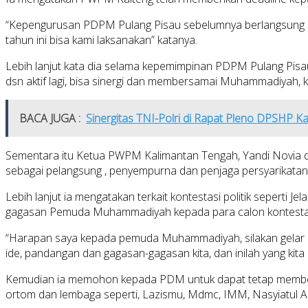
“Kepengurusan PDPM Pulang Pisau sebelumnya berlangsung se
tahun ini bisa kami laksanakan” katanya.
Lebih lanjut kata dia selama kepemimpinan PDPM Pulang Pisau
dsn aktif lagi, bisa sinergi dan membersamai Muhammadiya
BACA JUGA :
Sinergitas TNI-Polri di Rapat Pleno DPSHP K
Sementara itu Ketua PWPM Kalimantan Tengah, Yandi Novia 
sebagai pelangsung , penyempurna dan penjaga persyarikatan
Lebih lanjut ia mengatakan terkait kontestasi politik seperti
gagasan Pemuda Muhammadiyah kepada para calon kontestan 
“Harapan saya kepada pemuda Muhammadiyah, silakan gelar di
ide, pandangan dan gagasan-gagasan kita, dan inilah yang ki
Kemudian ia memohon kepada PDM untuk dapat tetap member
ortom dan lembaga seperti, Lazismu, Mdmc, IMM, Nasyiatul Ai