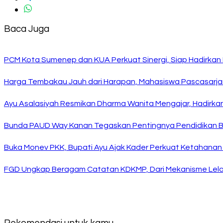
Baca Juga
PCM Kota Sumenep dan KUA Perkuat Sinergi, Siap Hadirka
Harga Tembakau Jauh dari Harapan, Mahasiswa Pascasarja
Ayu Asalasiyah Resmikan Dharma Wanita Mengajar, Hadirkan
Bunda PAUD Way Kanan Tegaskan Pentingnya Pendidikan Ber
Buka Monev PKK, Bupati Ayu Ajak Kader Perkuat Ketahanan
FGD Ungkap Beragam Catatan KDKMP, Dari Mekanisme Lela