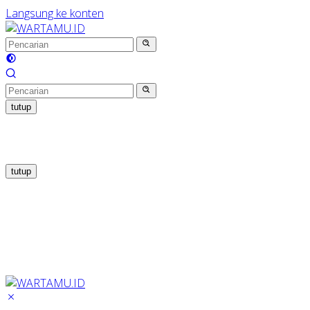
Langsung ke konten
tutup
tutup