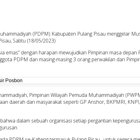
hammadiyah (PDPM) Kabupaten Pulang Pisau menggelar Musya
isau, Sabtu (18/05/2023)
esia emas” dengan harapan mewujudkan Pimpinan masa depan
uh anggota PDPM dan masing-masing 3 orang perwakilan dari P
hammadiyah, Pimpinan Wilayah Pemuda Muhammadiyah (PWPM),
mudaan daerah dan masyarakat seperti GP Anshor, BKPMRI, KN
bahwa dalam sebuah organisasi setiap pergantian kepengurusa
gurusan.
ada PDPM se-Kalteng termasuk Pulang Pisau , untuk segera m