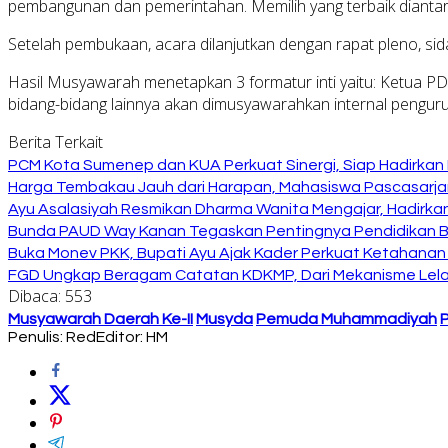
pembangunan dan pemerintahan. Memilih yang terbaik diantara 
Setelah pembukaan, acara dilanjutkan dengan rapat pleno, sid
Hasil Musyawarah menetapkan 3 formatur inti yaitu: Ketua PDP
bidang-bidang lainnya akan dimusyawarahkan internal penguru
Berita Terkait
PCM Kota Sumenep dan KUA Perkuat Sinergi, Siap Hadirka
Harga Tembakau Jauh dari Harapan, Mahasiswa Pascasarja
Ayu Asalasiyah Resmikan Dharma Wanita Mengajar, Hadirkan
Bunda PAUD Way Kanan Tegaskan Pentingnya Pendidikan Ber
Buka Monev PKK, Bupati Ayu Ajak Kader Perkuat Ketahanan
FGD Ungkap Beragam Catatan KDKMP, Dari Mekanisme Lela
Dibaca:
553
Musyawarah Daerah Ke-II
Musyda
Pemuda Muhammadiyah
P
Penulis: Red
Editor: HM