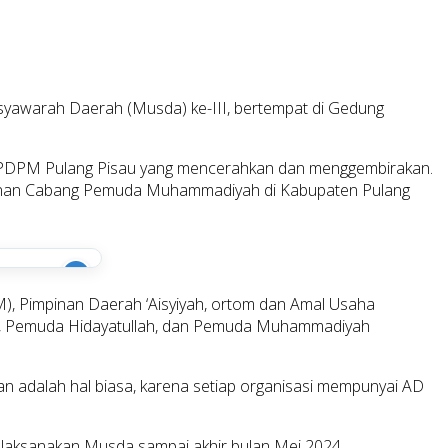
warah Daerah (Musda) ke-III, bertempat di Gedung
 PDPM Pulang Pisau yang mencerahkan dan menggembirakan.
impinan Cabang Pemuda Muhammadiyah di Kabupaten Pulang
i
 Pimpinan Daerah ‘Aisyiyah, ortom dan Amal Usaha
PI, Pemuda Hidayatullah, dan Pemuda Muhammadiyah
n adalah hal biasa, karena setiap organisasi mempunyai AD
elaksanakan Musda sampai akhir bulan Mei 2024