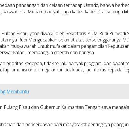
erbedaan pandangan dan celaan terhadap Ustadz, bahwa berbeda 
 ladang dakwah kita Muhammadiyah, jaga kader-kader kita, semoga 
ulang Pisau, yang diwakili oleh Sekretaris PDM Rudi Purwad
butannya Rudi Mengucapkan selamat atas terselenggaranya
kan musyawarah untuk mufakat dalam pengambilan keputusan ya
 persyarikatan , membangun daerah dan bangsa.
prioritas kedepan, tidak terlalu banyak program, dan dapat terc
 tapi amunisi untuk mejalankan tidak ada, Jadinfokus kepada keg
ling Membantu
aten Pulang Pisau dan Gubernur Kalimantan Tengah saya mengaj
ahaman dan pencerdasan bagi masyarakat pentingnya pengguna