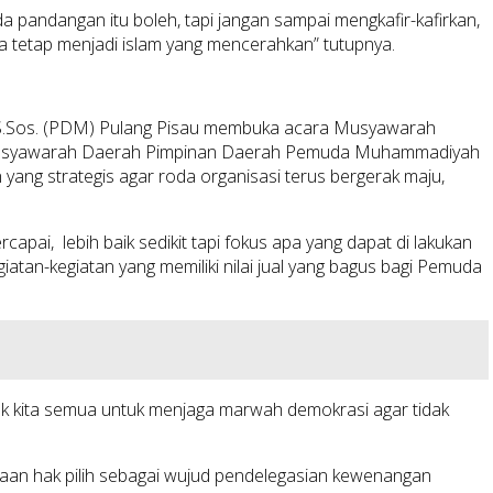
pandangan itu boleh, tapi jangan sampai mengkafir-kafirkan,
kita tetap menjadi islam yang mencerahkan” tutupnya.
i S.Sos. (PDM) Pulang Pisau membuka acara Musyawarah
 Musyawarah Daerah Pimpinan Daerah Pemuda Muhammadiyah
ng strategis agar roda organisasi terus bergerak maju,
apai, lebih baik sedikit tapi fokus apa yang dapat di lakukan
iatan-kegiatan yang memiliki nilai jual yang bagus bagi Pemuda
ak kita semua untuk menjaga marwah demokrasi agar tidak
an hak pilih sebagai wujud pendelegasian kewenangan