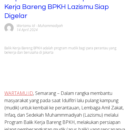
Kerja Bareng BPKH Lazismu Siap
Digelar
Wartamu Id
-
Muhammadiyah
14 April 2024
Balik Kerja Bareng BPKH adalah program mudik bagi para perantau yang
bekerja dan berusaha di Jakarta
WARTAMU.ID
, Semarang – Dalam rangka membantu
masyarakat yang pada saat Idulfitri lalu pulang kampung
(mudik) untuk kembali ke perantauan, Lembaga Amil Zakat,
Infaq, dan Sedekah Muhammmadiyah (Lazismu) melalui
Program Balik Kerja Bareng BPKH, melakukan persiapan
jelang pemberangkatan mudik (arus balik) yang rencananya