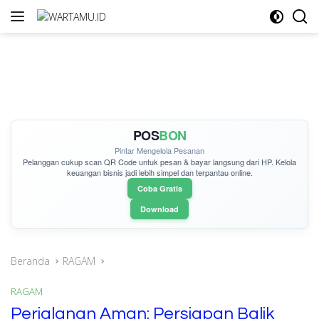
Langsung
ke
konten
POS
BON
Pintar Mengelola Pesanan
Pelanggan cukup
scan QR Code
untuk pesan & bayar langsung dari HP. Kelola
keuangan bisnis jadi lebih simpel dan terpantau online.
Coba Gratis
Download
Beranda
RAGAM
RAGAM
Perjalanan Aman: Persiapan Balik