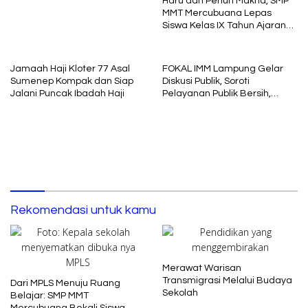
Haru dan Penuh Makna, SMP
Uniba Madura
MMT Mercubuana Lepas
Siswa Kelas IX Tahun Ajaran
2025/2026
Jamaah Haji Kloter 77 Asal
FOKAL IMM Lampung Gelar
Sumenep Kompak dan Siap
Diskusi Publik, Soroti
Jalani Puncak Ibadah Haji
Pelayanan Publik Bersih,
Cepat dan Berkeadilan
Rekomendasi untuk kamu
Merawat Warisan
Transmigrasi Melalui Budaya
Dari MPLS Menuju Ruang
Sekolah
Belajar: SMP MMT
Mercubuana Bekali Siswa