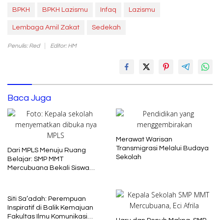
BPKH
BPKH Lazismu
Infaq
Lazismu
Lembaga Amil Zakat
Sedekah
Penulis: Red
Editor: HM
Baca Juga
Merawat Warisan
Transmigrasi Melalui Budaya
Dari MPLS Menuju Ruang
Sekolah
Belajar: SMP MMT
Mercubuana Bekali Siswa
Baru dengan Nilai Karakter
Siti Sa’adah: Perempuan
Inspiratif di Balik Kemajuan
Fakultas Ilmu Komunikasi