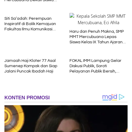
Baru dengan Nilai Karakter
Siti Sa’adah: Perempuan
Inspiratif di Balik Kemajuan
Fakultas Ilmu Komunikasi
Haru dan Penuh Makna, SMP
Uniba Madura
MMT Mercubuana Lepas
Siswa Kelas IX Tahun Ajaran
2025/2026
Jamaah Haji Kloter 77 Asal
FOKAL IMM Lampung Gelar
Sumenep Kompak dan Siap
Diskusi Publik, Soroti
Jalani Puncak Ibadah Haji
Pelayanan Publik Bersih,
Cepat dan Berkeadilan