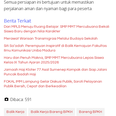
Semua persiapan ini bertujuan untuk memastikan
perjalanan aman dan nyaman bagi para peserta.
Berita Terkait
Dari MPLS Menuju Ruang Belajar: SMP MMT Mercubuana Bekali
Siswa Baru dengan Nilai Karakter
Merawat Warisan Transmigrasi Melalui Budaya Sekolah
Siti Sa’adah: Perempuan Inspiratif di Balik Kemajuan Fakultas
Ilmu Komunikasi Uniba Madura
Haru dan Penuh Makna, SMP MMT Mercubuana Lepas Siswa
Kelas IX Tahun Ajaran 2025/2026
Jamaah Haji Kloter 77 Asal Sumenep Kompak dan Siap Jalani
Puncak Ibadah Haji
FOKAL IMM Lampung Gelar Diskusi Publik, Soroti Pelayanan
Publik Bersih, Cepat dan Berkeadilan
Dibaca:
591
Balik Kerja
Balik Kerja Bareng BPKH
Bareng BPKH