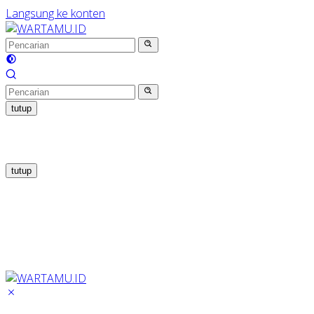
Langsung ke konten
tutup
tutup