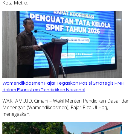
Kota Metro…
Wamendikdasmen Fajar Tegaskan Posisi Strategis PNFI
dalam Ekosistem Pendidikan Nasional
WARTAMU.ID, Cimahi – Wakil Menteri Pendidikan Dasar dan
Menengah (Wamendikdasmen), Fajar Riza Ul Haq,
menegaskan…