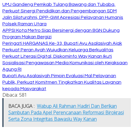
UMJ Gandeng Pemkab Tulang Bawang dan Tubaba,
Perkuat Sinergi Pendidikan dan Pengembangan SDM
Jalin Silaturahmi, DPP-GWI Apresiasi Pelayanan Humanis
Polsek Raman Utara
APPSI Kota Metro Siap Bersinergi dengan BGN Dukung
Program Makan Bergizi
Peringati HARGANAS Ke-33, Bupati Ayu Asalasiyah Ajak
Perkuat Peran Ayah Wujudkan Keluarga Berkualitas
Perkuat Literasi Digital, Diskominfo Way Kanan Ikuti
Sosialisasi Pengawasan Media Komunikasi oleh Kejaksaan
Agung RI
Bupati Ayu Asalasiyah Pimpin Evaluasi Mal Pelayanan
Publik, Perkuat Komitmen Tingkatkan Kualitas Layanan
kepada Masyarakat
Dibaca:
581
BACA JUGA :
Wabup Ali Rahman Hadiri Dan Berikan
Sambutan Pada Apel Perencanaan Reformasi Birokrasi
Serta Zona Integritas Bawaslu Way Kanan