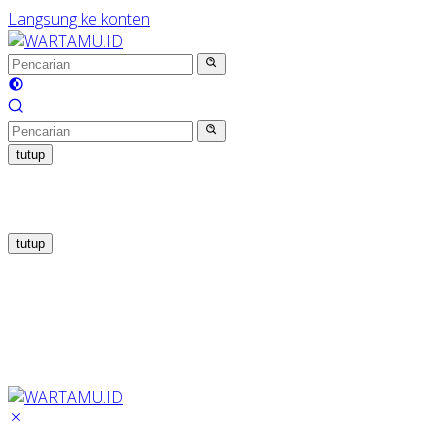
Langsung ke konten
tutup
tutup