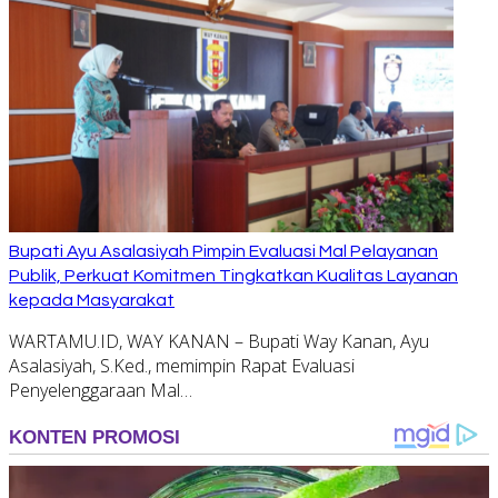
Bupati Ayu Asalasiyah Pimpin Evaluasi Mal Pelayanan
Publik, Perkuat Komitmen Tingkatkan Kualitas Layanan
kepada Masyarakat
WARTAMU.ID, WAY KANAN – Bupati Way Kanan, Ayu
Asalasiyah, S.Ked., memimpin Rapat Evaluasi
Penyelenggaraan Mal…