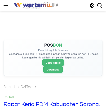
Langsung
ke
konten
POS
BON
Pintar Mengelola Pesanan
Pelanggan cukup
scan QR Code
untuk pesan & bayar langsung dari HP. Kelola
keuangan bisnis jadi lebih simpel dan terpantau online.
Coba Gratis
Download
Beranda
DAERAH
DAERAH
Rapat Kerja PDM Kabupaten Sorong,