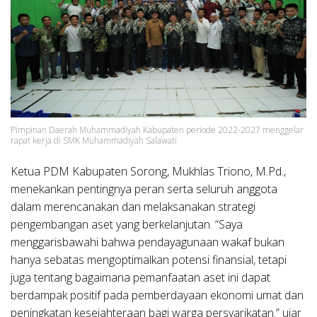
Pimpinan Daerah Muhammadiyah Kabupaten periode 2022-2027 menggelar
rapat kerja di SMK Muhammadiyah Salawati
Ketua PDM Kabupaten Sorong, Mukhlas Triono, M.Pd.,
menekankan pentingnya peran serta seluruh anggota
dalam merencanakan dan melaksanakan strategi
pengembangan aset yang berkelanjutan. “Saya
menggarisbawahi bahwa pendayagunaan wakaf bukan
hanya sebatas mengoptimalkan potensi finansial, tetapi
juga tentang bagaimana pemanfaatan aset ini dapat
berdampak positif pada pemberdayaan ekonomi umat dan
peningkatan kesejahteraan bagi warga persyarikatan.” ujar