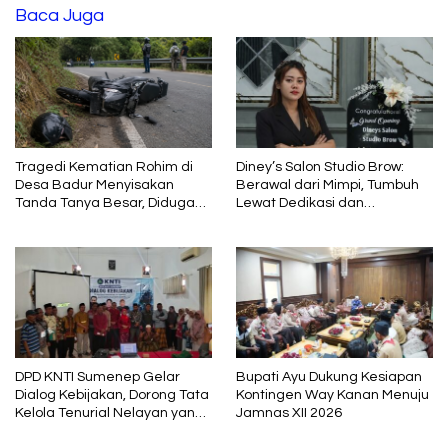
Baca Juga
Tragedi Kematian Rohim di
Diney’s Salon Studio Brow:
Desa Badur Menyisakan
Berawal dari Mimpi, Tumbuh
Tanda Tanya Besar, Diduga
Lewat Dedikasi dan
Sebelum Meninggal Di
Pembelajaran
interogasi Oknum Kadus
DPD KNTI Sumenep Gelar
Bupati Ayu Dukung Kesiapan
Dialog Kebijakan, Dorong Tata
Kontingen Way Kanan Menuju
Kelola Tenurial Nelayan yang
Jamnas XII 2026
Adil dan Berkelanjutan