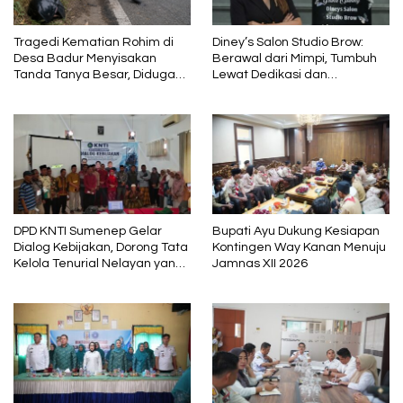
Tragedi Kematian Rohim di
Diney’s Salon Studio Brow:
Desa Badur Menyisakan
Berawal dari Mimpi, Tumbuh
Tanda Tanya Besar, Diduga
Lewat Dedikasi dan
Sebelum Meninggal Di
Pembelajaran
interogasi Oknum Kadus
DPD KNTI Sumenep Gelar
Bupati Ayu Dukung Kesiapan
Dialog Kebijakan, Dorong Tata
Kontingen Way Kanan Menuju
Kelola Tenurial Nelayan yang
Jamnas XII 2026
Adil dan Berkelanjutan