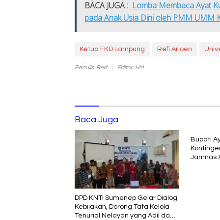
BACA JUGA :
Lomba Membaca Ayat Kur
pada Anak Usia Dini oleh PMM UMM 
Ketua FKD Lampung
Refi Arioen
Univ
Penulis: Red
Editor: HM
Baca Juga
Bupati A
Kontinge
Jamnas X
DPD KNTI Sumenep Gelar Dialog
Kebijakan, Dorong Tata Kelola
Tenurial Nelayan yang Adil dan