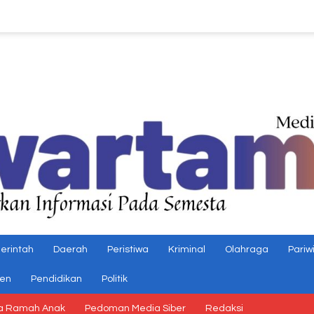
erintah
Daerah
Peristiwa
Kriminal
Olahraga
Pariw
gen
Pendidikan
Politik
a Ramah Anak
Pedoman Media Siber
Redaksi