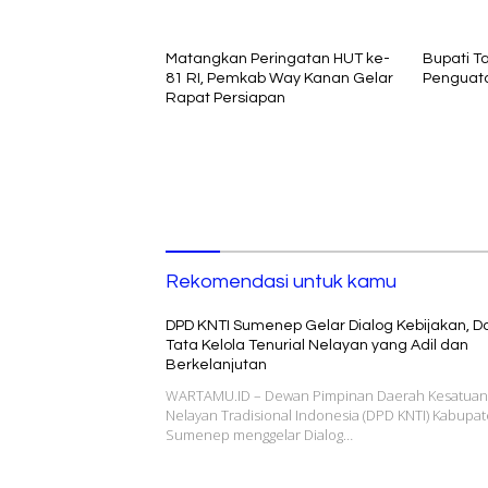
Berkelanjutan
Matangkan Peringatan HUT ke-
Bupati 
81 RI, Pemkab Way Kanan Gelar
Penguata
Rapat Persiapan
Rekomendasi untuk kamu
DPD KNTI Sumenep Gelar Dialog Kebijakan, D
Tata Kelola Tenurial Nelayan yang Adil dan
Berkelanjutan
WARTAMU.ID – Dewan Pimpinan Daerah Kesatuan
Nelayan Tradisional Indonesia (DPD KNTI) Kabupa
Sumenep menggelar Dialog…