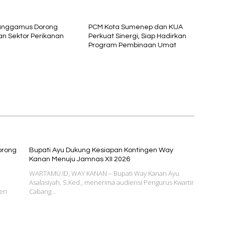
Tanggamus Dorong
PCM Kota Sumenep dan KUA
n Sektor Perikanan
Perkuat Sinergi, Siap Hadirkan
Program Pembinaan Umat
orong
Bupati Ayu Dukung Kesiapan Kontingen Way
Kanan Menuju Jamnas XII 2026
WARTAMU.ID, WAY KANAN – Bupati Way Kanan Ayu
Asalasiyah, S.Ked., menerima audiensi Pengurus Kwartir
ten
Cabang…