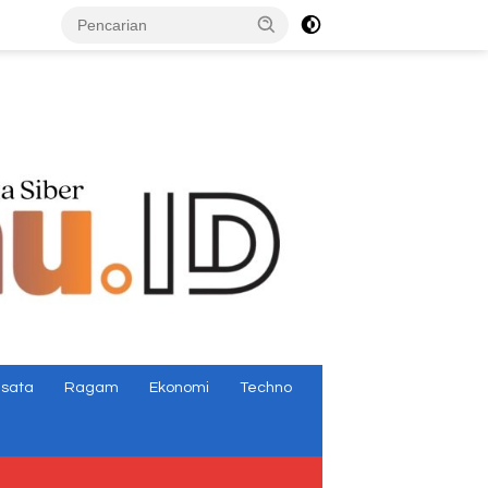
tutup
isata
Ragam
Ekonomi
Techno