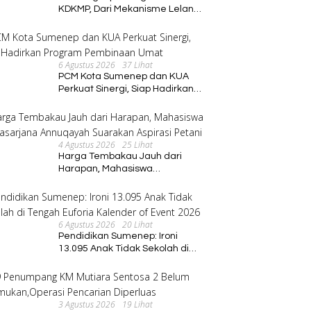
KDKMP, Dari Mekanisme Lelang
hingga Peran Kepala Desa
6 Agustus 2026
37 Lihat
PCM Kota Sumenep dan KUA
Perkuat Sinergi, Siap Hadirkan
Program Pembinaan Umat
4 Agustus 2026
25 Lihat
Harga Tembakau Jauh dari
Harapan, Mahasiswa
Pascasarjana Annuqayah
Suarakan Aspirasi Petani
6 Agustus 2026
20 Lihat
Pendidikan Sumenep: Ironi
13.095 Anak Tidak Sekolah di
Tengah Euforia Kalender of
Event 2026
3 Agustus 2026
19 Lihat