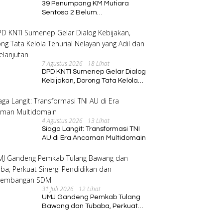
39 Penumpang KM Mutiara
Sentosa 2 Belum
Ditemukan,Operasi Pencarian
Diperluas
7 Agustus 2026
18 Lihat
DPD KNTI Sumenep Gelar Dialog
Kebijakan, Dorong Tata Kelola
Tenurial Nelayan yang Adil dan
Berkelanjutan
4 Agustus 2026
13 Lihat
Siaga Langit: Transformasi TNI
AU di Era Ancaman Multidomain
31 Juli 2026
12 Lihat
UMJ Gandeng Pemkab Tulang
Bawang dan Tubaba, Perkuat
Sinergi Pendidikan dan