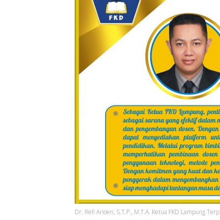
Dr. Refi Arioen, S.T.P., M.T.A. Ketua FKD Lampung Terpi