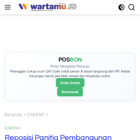
Langsung
ke
konten
POS
BON
Pintar Mengelola Pesanan
Pelanggan cukup
scan QR Code
untuk pesan & bayar langsung dari HP. Kelola
keuangan bisnis jadi lebih simpel dan terpantau online.
Coba Gratis
Download
Beranda
DAERAH
DAERAH
Reposisi Panitia Pembangunan