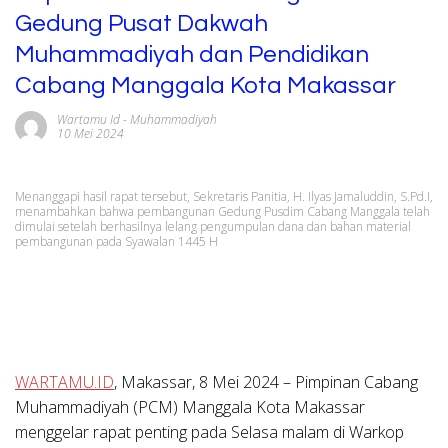
Gedung Pusat Dakwah
Muhammadiyah dan Pendidikan
Cabang Manggala Kota Makassar
Wartamu Id
-
Muhammadiyah
10 Mei 2024
Menanggapi hasil rapat tersebut, Sekretaris Panitia, H. Ilyas Jamaluddin, S.Pd.I,
menambahkan bahwa pembangunan Gedung Pusdim Cabang Manggala telah
dimulai setelah berhasilnya lelang pengumpulan dana dan bahan material
pembangunan pada Syawalan 1445 H
WARTAMU.ID
, Makassar, 8 Mei 2024 – Pimpinan Cabang
Muhammadiyah (PCM) Manggala Kota Makassar
menggelar rapat penting pada Selasa malam di Warkop