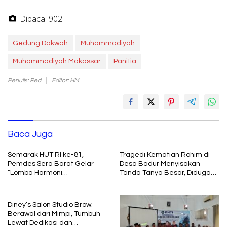
Dibaca:
902
Gedung Dakwah
Muhammadiyah
Muhammadiyah Makassar
Panitia
Penulis: Red
Editor: HM
Baca Juga
Semarak HUT RI ke-81,
Tragedi Kematian Rohim di
Pemdes Sera Barat Gelar
Desa Badur Menyisakan
“Lomba Harmoni
Tanda Tanya Besar, Diduga
Kemerdekaan”
Sebelum Meninggal Di
interogasi Oknum Kadus
Diney’s Salon Studio Brow:
Berawal dari Mimpi, Tumbuh
Lewat Dedikasi dan