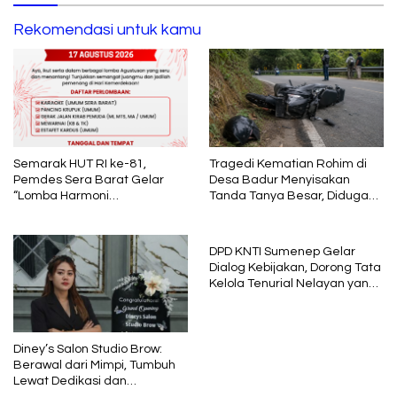
Rekomendasi untuk kamu
Semarak HUT RI ke-81,
Tragedi Kematian Rohim di
Pemdes Sera Barat Gelar
Desa Badur Menyisakan
“Lomba Harmoni
Tanda Tanya Besar, Diduga
Kemerdekaan”
Sebelum Meninggal Di
interogasi Oknum Kadus
DPD KNTI Sumenep Gelar
Dialog Kebijakan, Dorong Tata
Kelola Tenurial Nelayan yang
Adil dan Berkelanjutan
Diney’s Salon Studio Brow:
Berawal dari Mimpi, Tumbuh
Lewat Dedikasi dan