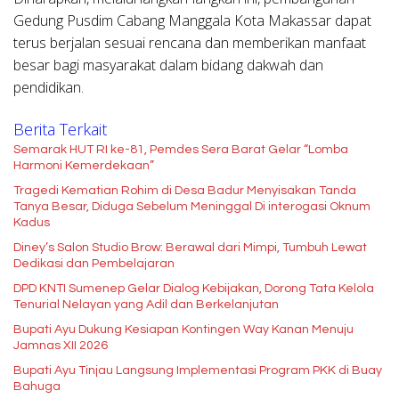
Gedung Pusdim Cabang Manggala Kota Makassar dapat
terus berjalan sesuai rencana dan memberikan manfaat
besar bagi masyarakat dalam bidang dakwah dan
pendidikan.
Berita Terkait
Semarak HUT RI ke-81, Pemdes Sera Barat Gelar “Lomba
Harmoni Kemerdekaan”
Tragedi Kematian Rohim di Desa Badur Menyisakan Tanda
Tanya Besar, Diduga Sebelum Meninggal Di interogasi Oknum
Kadus
Diney’s Salon Studio Brow: Berawal dari Mimpi, Tumbuh Lewat
Dedikasi dan Pembelajaran
DPD KNTI Sumenep Gelar Dialog Kebijakan, Dorong Tata Kelola
Tenurial Nelayan yang Adil dan Berkelanjutan
Bupati Ayu Dukung Kesiapan Kontingen Way Kanan Menuju
Jamnas XII 2026
Bupati Ayu Tinjau Langsung Implementasi Program PKK di Buay
Bahuga