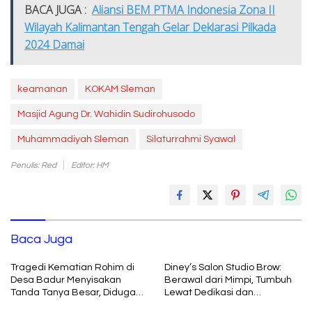
BACA JUGA :
Aliansi BEM PTMA Indonesia Zona II
Wilayah Kalimantan Tengah Gelar Deklarasi Pilkada
2024 Damai
keamanan
KOKAM Sleman
Masjid Agung Dr. Wahidin Sudirohusodo
Muhammadiyah Sleman
Silaturrahmi Syawal
Penulis: Red
Editor: HM
Baca Juga
Tragedi Kematian Rohim di
Diney’s Salon Studio Brow:
Desa Badur Menyisakan
Berawal dari Mimpi, Tumbuh
Tanda Tanya Besar, Diduga
Lewat Dedikasi dan
Sebelum Meninggal Di
Pembelajaran