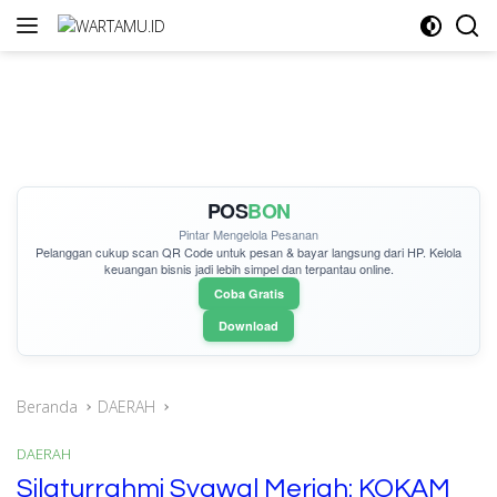
Langsung
ke
konten
POS
BON
Pintar Mengelola Pesanan
Pelanggan cukup
scan QR Code
untuk pesan & bayar langsung dari HP. Kelola
keuangan bisnis jadi lebih simpel dan terpantau online.
Coba Gratis
Download
Beranda
DAERAH
DAERAH
Silaturrahmi Syawal Meriah: KOKAM