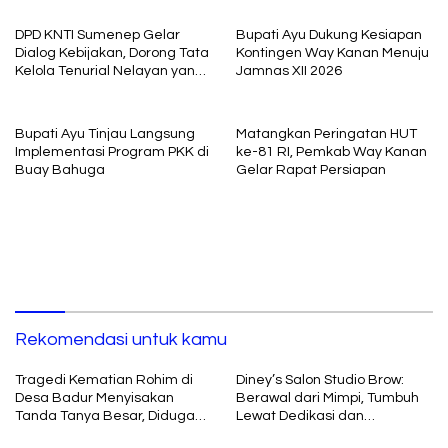
interogasi Oknum Kadus
DPD KNTI Sumenep Gelar
Bupati Ayu Dukung Kesiapan
Dialog Kebijakan, Dorong Tata
Kontingen Way Kanan Menuju
Kelola Tenurial Nelayan yang
Jamnas XII 2026
Adil dan Berkelanjutan
Bupati Ayu Tinjau Langsung
Matangkan Peringatan HUT
Implementasi Program PKK di
ke-81 RI, Pemkab Way Kanan
Buay Bahuga
Gelar Rapat Persiapan
Rekomendasi untuk kamu
Tragedi Kematian Rohim di
Diney’s Salon Studio Brow:
Desa Badur Menyisakan
Berawal dari Mimpi, Tumbuh
Tanda Tanya Besar, Diduga
Lewat Dedikasi dan
Sebelum Meninggal Di
Pembelajaran