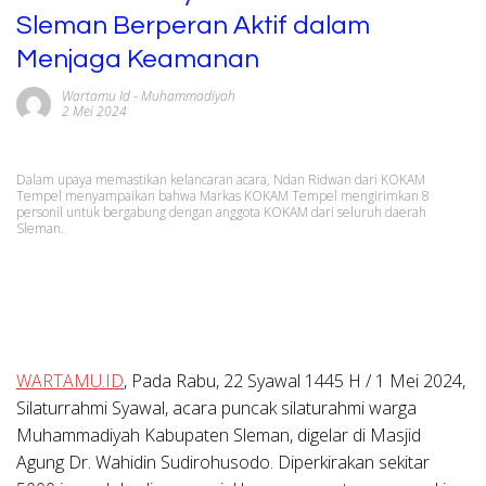
Sleman Berperan Aktif dalam
Menjaga Keamanan
Wartamu Id
-
Muhammadiyah
2 Mei 2024
Dalam upaya memastikan kelancaran acara, Ndan Ridwan dari KOKAM
Tempel menyampaikan bahwa Markas KOKAM Tempel mengirimkan 8
personil untuk bergabung dengan anggota KOKAM dari seluruh daerah
Sleman.
WARTAMU.ID
, Pada Rabu, 22 Syawal 1445 H / 1 Mei 2024,
Silaturrahmi Syawal, acara puncak silaturahmi warga
Muhammadiyah Kabupaten Sleman, digelar di Masjid
Agung Dr. Wahidin Sudirohusodo. Diperkirakan sekitar