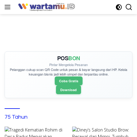
Langsung
ke
konten
POS
BON
Pintar Mengelola Pesanan
Pelanggan cukup
scan QR Code
untuk pesan & bayar langsung dari HP. Kelola
keuangan bisnis jadi lebih simpel dan terpantau online.
Coba Gratis
Download
75 Tahun