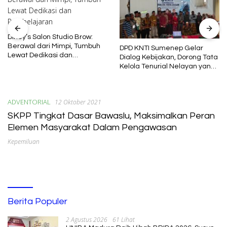
Diney’s Salon Studio Brow:
Berawal dari Mimpi, Tumbuh
DPD KNTI Sumenep Gelar
Lewat Dedikasi dan
Dialog Kebijakan, Dorong Tata
Pembelajaran
Kelola Tenurial Nelayan yang
Adil dan Berkelanjutan
ADVENTORIAL
12 Oktober 2021
SKPP Tingkat Dasar Bawaslu, Maksimalkan Peran
Elemen Masyarakat Dalam Pengawasan
Kepemiluan
Berita Populer
2 Agustus 2026
61 Lihat