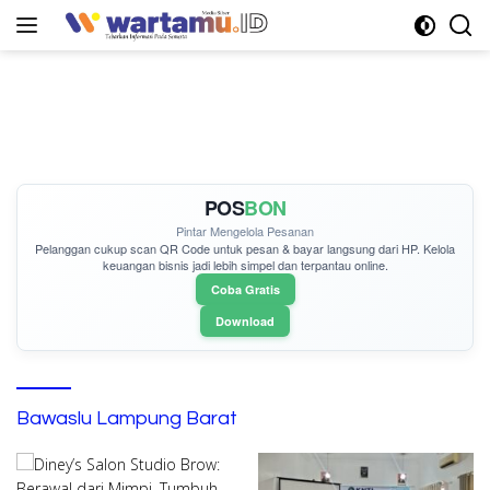
Langsung
ke
konten
POS
BON
Pintar Mengelola Pesanan
Pelanggan cukup
scan QR Code
untuk pesan & bayar langsung dari HP. Kelola
keuangan bisnis jadi lebih simpel dan terpantau online.
Coba Gratis
Download
Bawaslu Lampung Barat