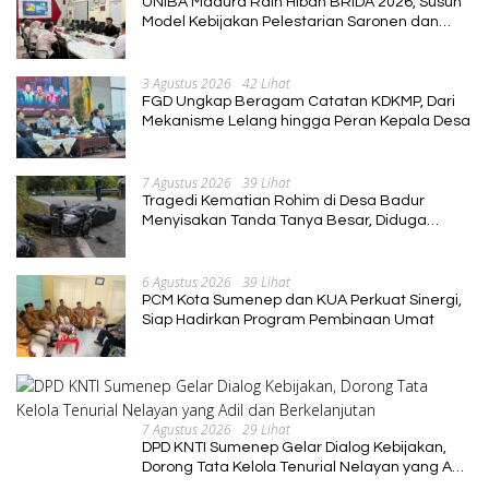
UNIBA Madura Raih Hibah BRIDA 2026, Susun
Model Kebijakan Pelestarian Saronen dan
Keris Berbasis Ekonomi Kreatif
3 Agustus 2026
42 Lihat
FGD Ungkap Beragam Catatan KDKMP, Dari
Mekanisme Lelang hingga Peran Kepala Desa
7 Agustus 2026
39 Lihat
Tragedi Kematian Rohim di Desa Badur
Menyisakan Tanda Tanya Besar, Diduga
Sebelum Meninggal Di interogasi Oknum
Kadus
6 Agustus 2026
39 Lihat
PCM Kota Sumenep dan KUA Perkuat Sinergi,
Siap Hadirkan Program Pembinaan Umat
7 Agustus 2026
29 Lihat
DPD KNTI Sumenep Gelar Dialog Kebijakan,
Dorong Tata Kelola Tenurial Nelayan yang Adil
dan Berkelanjutan