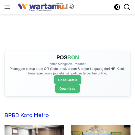
Langsung
ke
konten
POS
BON
Pintar Mengelola Pesanan
Pelanggan cukup
scan QR Code
untuk pesan & bayar langsung dari HP. Kelola
keuangan bisnis jadi lebih simpel dan terpantau online.
Coba Gratis
Download
BPBD Kota Metro