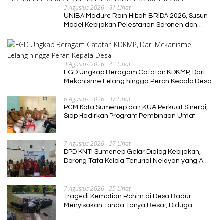
2 Agustus 2026
61 Lihat
UNIBA Madura Raih Hibah BRIDA 2026, Susun
Model Kebijakan Pelestarian Saronen dan
Keris Berbasis Ekonomi Kreatif
3 Agustus 2026
42 Lihat
FGD Ungkap Beragam Catatan KDKMP, Dari
Mekanisme Lelang hingga Peran Kepala Desa
6 Agustus 2026
37 Lihat
PCM Kota Sumenep dan KUA Perkuat Sinergi,
Siap Hadirkan Program Pembinaan Umat
7 Agustus 2026
27 Lihat
DPD KNTI Sumenep Gelar Dialog Kebijakan,
Dorong Tata Kelola Tenurial Nelayan yang Adil
dan Berkelanjutan
7 Agustus 2026
25 Lihat
Tragedi Kematian Rohim di Desa Badur
Menyisakan Tanda Tanya Besar, Diduga
Sebelum Meninggal Di interogasi Oknum