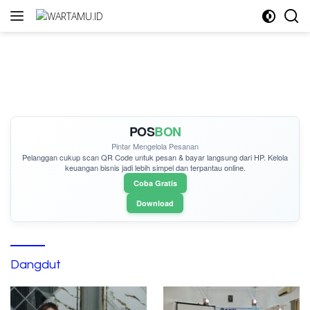
Langsung
ke
konten
POS
BON
Pintar Mengelola Pesanan
Pelanggan cukup
scan QR Code
untuk pesan & bayar langsung dari HP. Kelola
keuangan bisnis jadi lebih simpel dan terpantau online.
Coba Gratis
Download
Dangdut