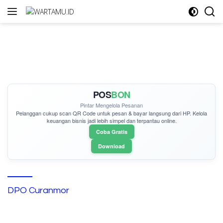
Langsung
ke
konten
POS
BON
Pintar Mengelola Pesanan
Pelanggan cukup
scan QR Code
untuk pesan & bayar langsung dari HP. Kelola
keuangan bisnis jadi lebih simpel dan terpantau online.
Coba Gratis
Download
DPO Curanmor