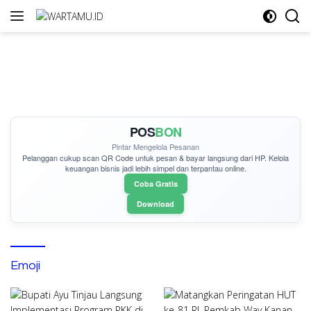
Langsung
ke
konten
POS
BON
Pintar Mengelola Pesanan
Pelanggan cukup
scan QR Code
untuk pesan & bayar langsung dari HP. Kelola
keuangan bisnis jadi lebih simpel dan terpantau online.
Coba Gratis
Download
Emoji